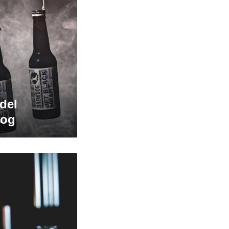
 del
Dog