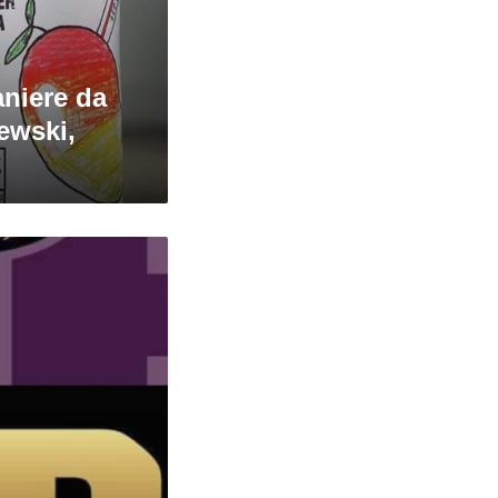
aniere da
ewski,