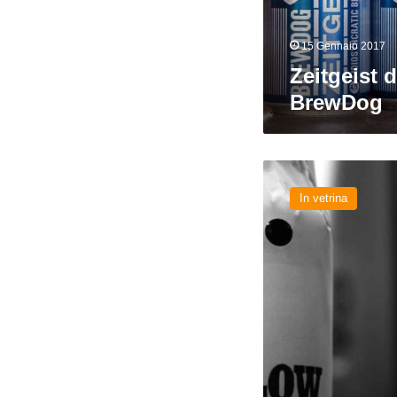
15 Gennaio 2017
Zeitgeist d
BrewDog
Birra
vs
In vetrina
politica:
quando
l’etichetta
diventa
satira