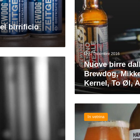
Øl,
Artezan
el birrificio
22 Dicembre 2016
Nuove birre dal
Brewdog, Mikkel
Kernel, To Øl, 
Nuove
birre
In vetrina
straniere
da
Beavertown,
Brewski,