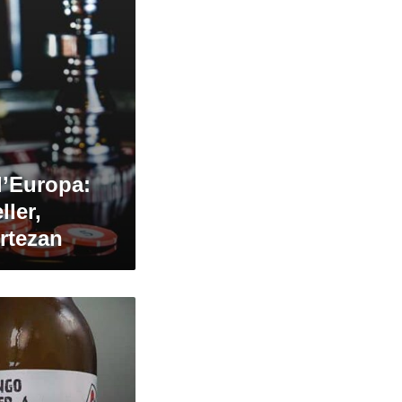
l’Europa:
ler,
Artezan