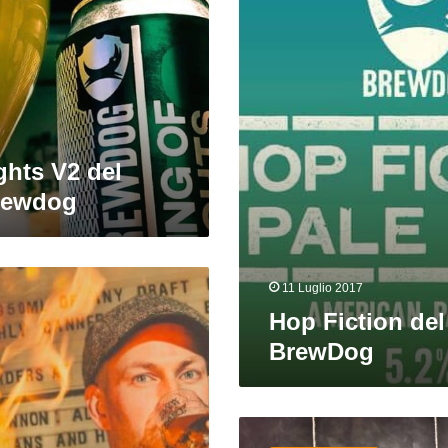
birrificio
BrewDog
ghts V2 del
Brewdog
11 Luglio 2017
Hop Fiction del 
BrewDog
Jet
Black