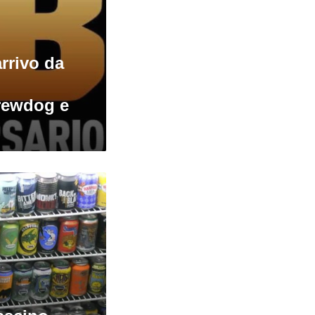
arrivo da
rewdog e