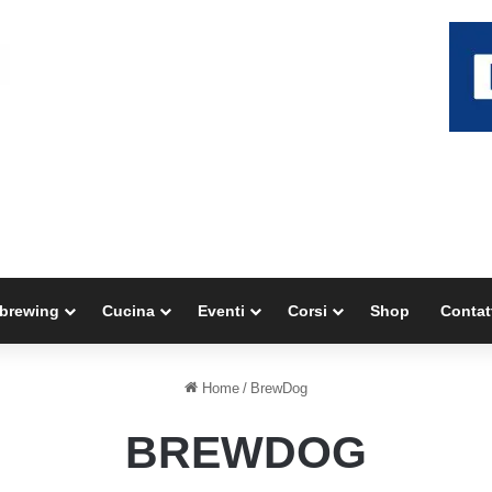
brewing
Cucina
Eventi
Corsi
Shop
Contat
Home
/
BrewDog
BREWDOG