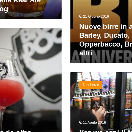
Dog
21 Giugno 2016
Nuove birre in 
Barley, Ducato,
Opperbacco, B
altri
Yes
we
Tendenze
can!
Il
fascino
della
birra
artigianale
11 Aprile 2016
in
lattina