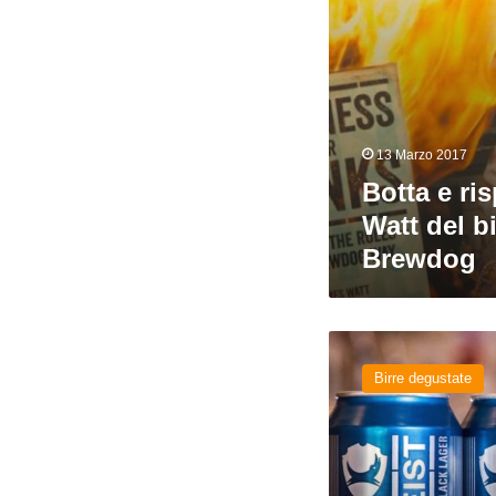
13 Marzo 2017
Botta e ri
Watt del bi
Brewdog
Zeitgeist
del
Birre degustate
birrificio
BrewDog