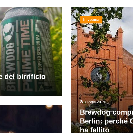
Brewdog
compra
In vetrina
Stone
Berlin:
perché
Greg
Koch
ha
fallito
del birrificio
8 Aprile 2019
Brewdog compr
Berlin: perché
ha fallito