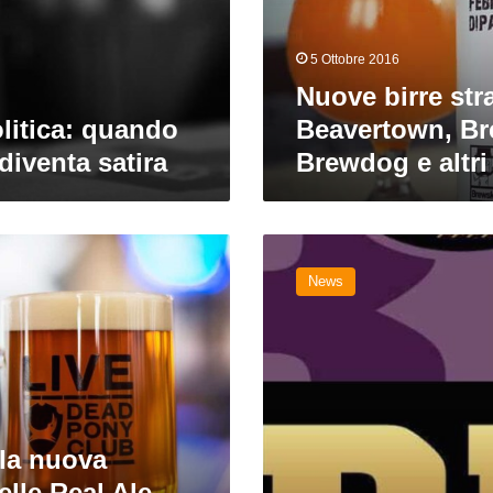
Brewdog
e
5 Ottobre 2016
altri
Nuove birre str
olitica: quando
Beavertown, Br
 diventa satira
Brewdog e altri
Nuove
birre
News
in
arrivo
da
Barley,
Ducato,
Opperbacco,
Brewdog
 la nuova
e
altri
elle Real Ale