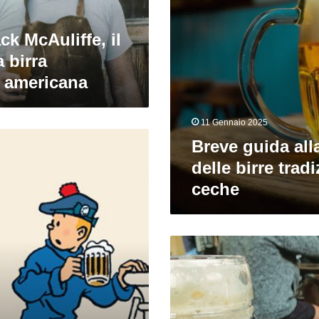
ceche
ck McAuliffe, il
 birra
e americana
11 Gennaio 2025
Breve guida all
delle birre tradi
ceche
Praga
Beer
Tour:
guida
alle
birrerie