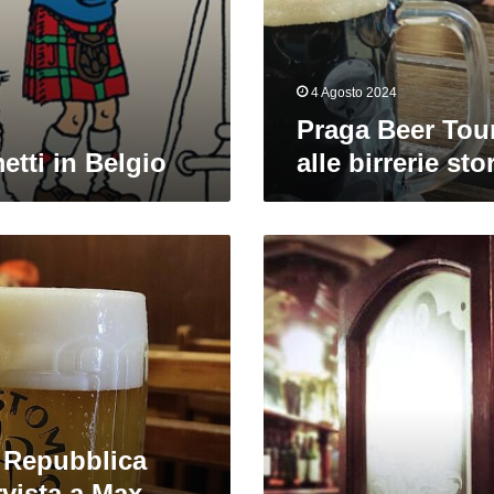
storiche
4 Agosto 2024
Praga Beer Tou
etti in Belgio
alle birrerie sto
Snob
Screen,
il
tipico
arredo
da
pub
inglese:
di
n Repubblica
classe,
ma
rvista a Max