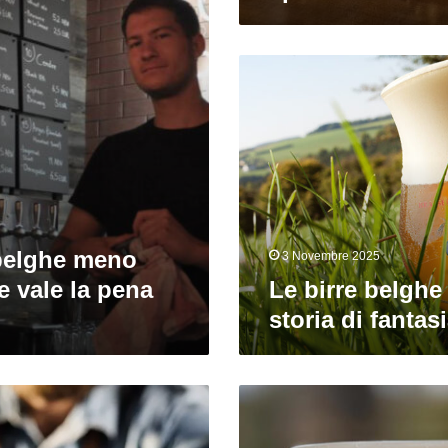
Le
birre
belghe
con
una
storia
di
fantasia
 belghe meno
3 Novembre 2025
 vale la pena
Le birre belghe
storia di fantas
La
rossa
di