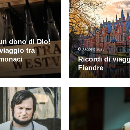
viaggio
nelle
Fiandre
 un dono di Dio!
viaggio tra
3 Agosto 2025
 monaci
Ricordi di viagg
Fiandre
Breve
guida
alla
scoperta
delle
birre
tradizionali