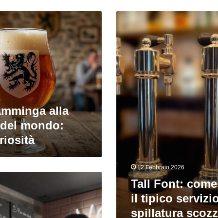
Tall
Font:
come
funziona
il
tipico
servizio
di
spillatura
iamminga alla
scozzese
 del mondo:
riosità
12 Febbraio 2026
Tall Font: come
il tipico servizi
spillatura scoz