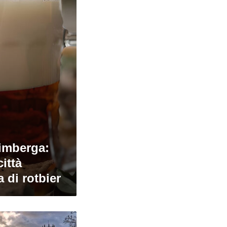
rimberga:
città
 di rotbier