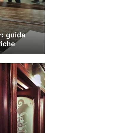
r: guida
riche