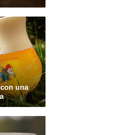
 con una
ia