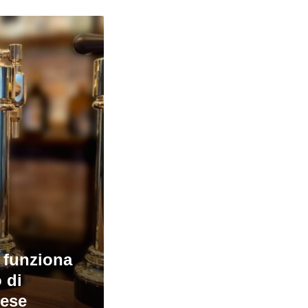
 funziona
o di
zese