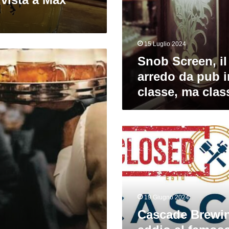
classista!
15 Luglio 2024
Snob Screen, il
arredo da pub i
classe, ma clas
Cascade
Brewing
chiude,
addio
al
famoso
produttore
19 Giugno 2024
sour
Cascade Brewin
americano