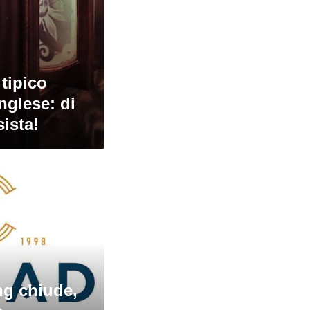
 tipico
nglese: di
sista!
g chiude,