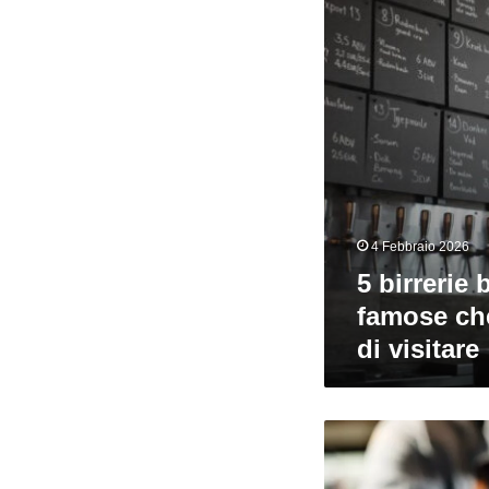
che
vale
la
pena
di
visitare
4 Febbraio 2026
5 birrerie
famose che
di visitare
Fare
birra
alla