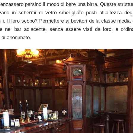
fluenzassero persino il modo di bere una birra. Queste struttur
evano in schermi di vetro smerigliato posti all’altezza deg
ili. Il loro scopo? Permettere ai bevitori della classe media d
ce nel bar adiacente, senza essere visti da loro, e ordi
 di anonimato.