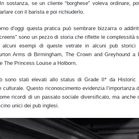
 In sostanza, se un cliente “borghese” voleva ordinare, 
rlare con il barista e poi richiuderlo.
rno d’oggi questa pratica può sembrare bizzarra o addirittur
screens” sono un pezzo di storia che riflette le complessità s
e alcuni esempi di queste vetrate in alcuni pub stori
urton Arms di Birmingham, The Crown and Greyhound a D
 e The Princess Louise a Holborn.
b sono stati elevati allo status di Grade II* da Historic
e culturale. Questo riconoscimento evidenzia l’importanza 
come ricordi di un passato sociale diversificato, ma anche c
scino unici dei pub inglesi.