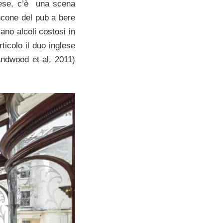
glese, c’è una scena
bancone del pub a bere
mano alcoli costosi in
ticolo il duo inglese
ndwood et al, 2011)