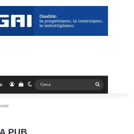
Accedi
Vedi il carrello
Cambia aspetto
Cerca
ti
sista!
DA PUB