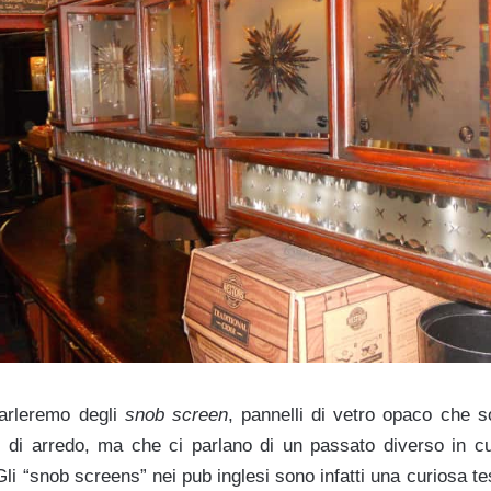
parleremo degli
snob screen
, pannelli di vetro opaco che 
i di arredo, ma che ci parlano di un passato diverso in cui 
li “snob screens” nei pub inglesi sono infatti una curiosa 