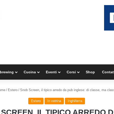
brewing
Cucina
Eventi
Corsi
Shop
Contat
ome
/
Estero
/
Snob Screen, il tipico arredo da pub inglese: di classe, ma clas
Estero
In vetrina
Inghilterra
SCREEN, IL TIPICO ARREDO 