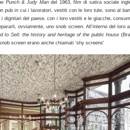
he Punch & Judy Man
del 1963, film di satira sociale in
 un pub in cui i lavoratori, vestiti con le loro tute, sono al 
 i dignitari del paese, con i loro vestiti e le giacche, consu
epararli, ovviamente, uno snob screen. All’interno del loro ar
d to Sell: the history and heritage of the public house
(Bra
i snob screen erano anche chiamati ‘shy screens’