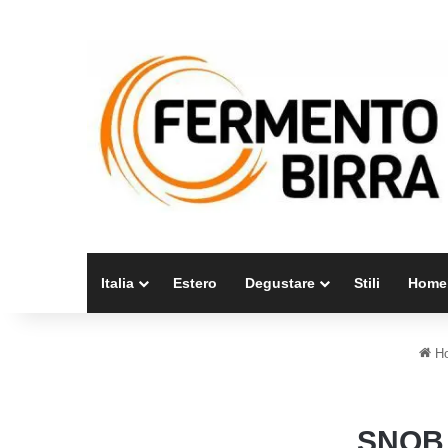
Italia
Estero
Degustare
Stili
Home
H
SNOB 