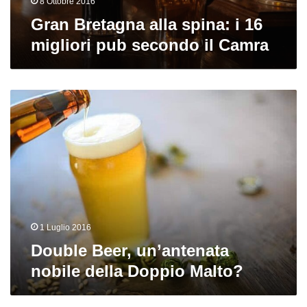
8 Ottobre 2016
Camra
Gran Bretagna alla spina: i 16
migliori pub secondo il Camra
Double
Beer,
un’antenata
nobile
della
Doppio
Malto?
1 Luglio 2016
Double Beer, un’antenata
nobile della Doppio Malto?