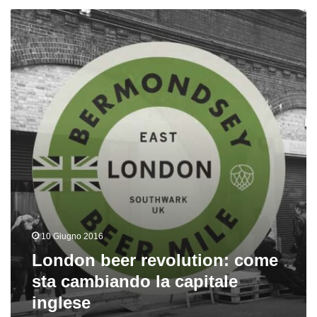
London
beer
revolution:
come
sta
cambiando
la
capitale
inglese
10 Giugno 2016
London beer revolution: come
sta cambiando la capitale
inglese