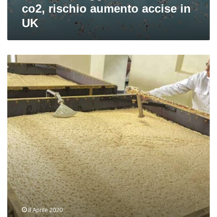
co2, rischio aumento accise in
in
UK
UK
Lo
Yorkshire
e
la
fermentazione
aperta
nelle
stone
squares
8 Aprile 2020