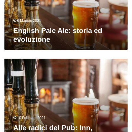
6 Maggio 2021
English Pale Ale: storia ed
evoluzione
Alle
radici
del
Pub:
Inn,
AleHouse
e
Tavern
10 Febbraio 2021
Alle radici del Pub: Inn,