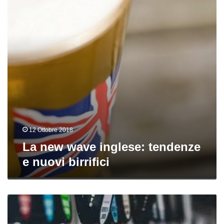
tendenze
e
nuovi
birrifici
12 Ottobre 2018
La new wave inglese: tendenze
e nuovi birrifici
News
dall’Inghilterra:
Fourpure