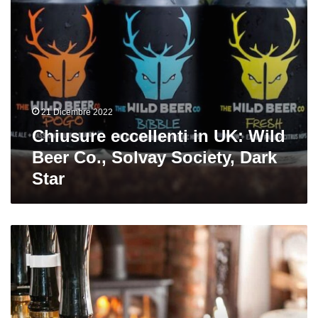
Society,
Dark
Star
21 Dicembre 2022
Chiusure eccellenti in UK: Wild
Beer Co., Solvay Society, Dark
Star
English
Pale
Ale:
storia
ed
evoluzione