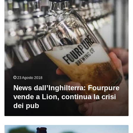
vende
a
Lion,
continua
la
crisi
dei
pub
23 Agosto 2018
News dall’Inghilterra: Fourpure
vende a Lion, continua la crisi
dei pub
News