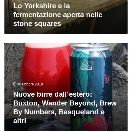
Lo Yorkshire e la
fermentazione aperta nelle
stone squares
Nuove
birre
dall’estero:
Buxton,
Wander
Beyond,
Brew
30 Ottobre 2019
By
Nuove birre dall’estero:
Numbers,
Basqueland
Buxton, Wander Beyond, Brew
e
By Numbers, Basqueland e
altri
altri