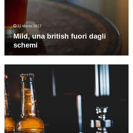
31 Marzo 2017
Mild, una british fuori dagli
schemi
Nuove
birre
dall’Europa:
Brewdog,
Mikkeller,
Kernel,
To
Øl,
Artezan