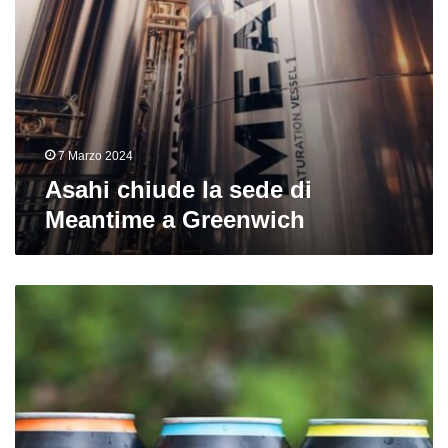
7 Marzo 2024
Asahi chiude la sede di
Meantime a Greenwich
Chiusure
eccellenti
in
UK:
Wild
Beer
Co.,
Solvay