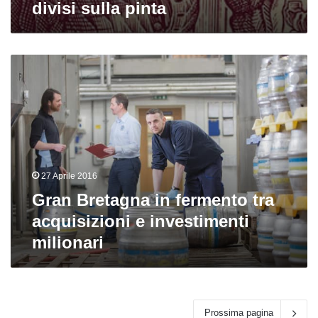
divisi sulla pinta
Gran
Bretagna
in
fermento
tra
acquisizioni
e
investimenti
27 Aprile 2016
milionari
Gran Bretagna in fermento tra
acquisizioni e investimenti
milionari
Prossima pagina