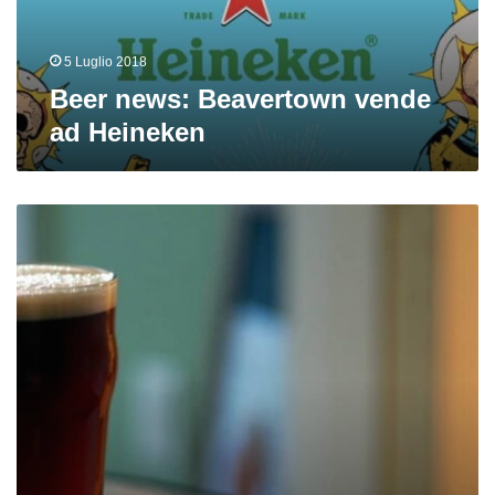
5 Luglio 2018
Beer news: Beavertown vende
ad Heineken
Mild,
una
british
fuori
dagli
schemi