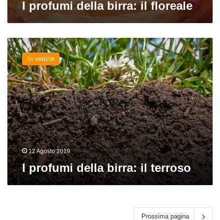
I profumi della birra: il floreale
I
profumi
In vetrina
della
birra:
il
terroso
12 Agosto 2019
I profumi della birra: il terroso
Prossima pagina