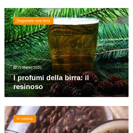
I
profumi
Degustare una birra
della
birra:
il
resinoso
25 Marzo 2020
I profumi della birra: il
resinoso
I
profumi
In vetrina
della
birra: