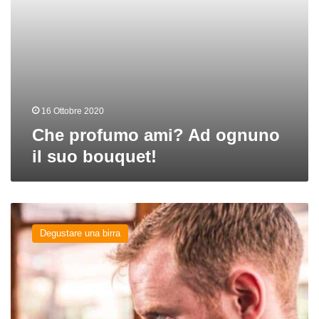
16 Ottobre 2020
Che profumo ami? Ad ognuno
il suo bouquet!
Come
cambiano
Degustare una birra
i
profumi
della
birra
al
variare