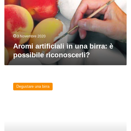
birra:
è
possibile
riconoscerli?
3 Novembre 2020
Aromi artificiali in una birra: è
possibile riconoscerli?
Che
profumo
Degustare una birra
ami?
Ad
ognuno
il
suo
bouquet!