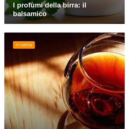
I profumi della birra: il
balsamico
I
profumi
In vetrina
della
birra:
il
liquoroso