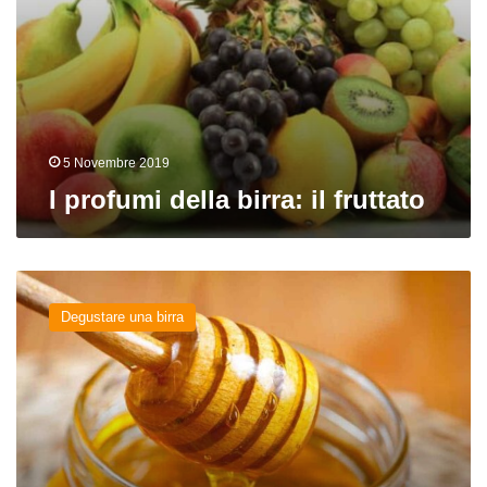
5 Novembre 2019
I profumi della birra: il fruttato
I
profumi
Degustare una birra
della
birra:
il
mielato