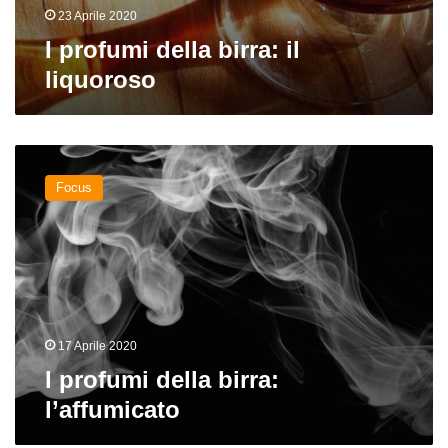
23 Aprile 2020
I profumi della birra: il
liquoroso
I
profumi
Focus
della
birra:
l’affumicato
17 Aprile 2020
I profumi della birra:
l’affumicato