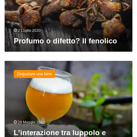
2 Luglio 2020
Profumo o difetto? Il fenolico
L’interazione
tra
Degustare una birra
luppolo
e
lievito:
i
glicosidi
29 Maggio 2020
L’interazione tra luppolo e