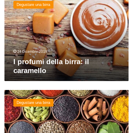
profumi
Degustare una birra
della
birra:
il
caramello
24 Dicembre 2019
I profumi della birra: il
caramello
I
profumi
Degustare una birra
della
birra:
lo
speziato