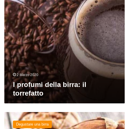
il
torrefatto
2 Marzo 2020
I profumi della birra: il
torrefatto
I
profumi
Degustare una birra
della