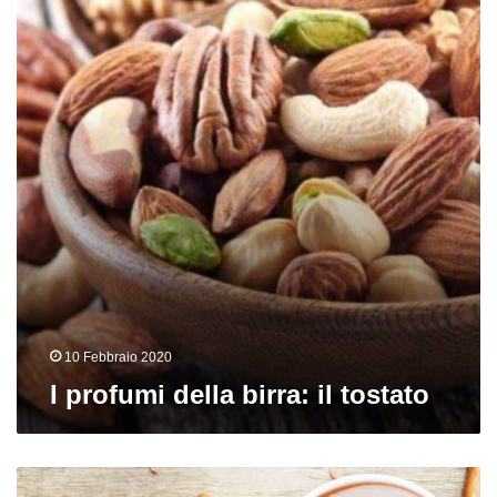
birra:
il
tostato
10 Febbraio 2020
I profumi della birra: il tostato
I