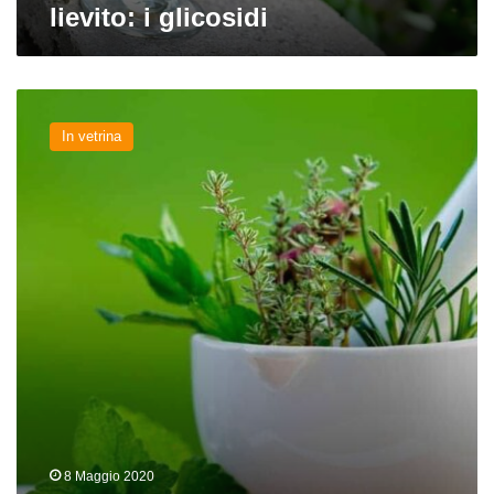
lievito: i glicosidi
I
profumi
In vetrina
della
birra:
il
balsamico
8 Maggio 2020