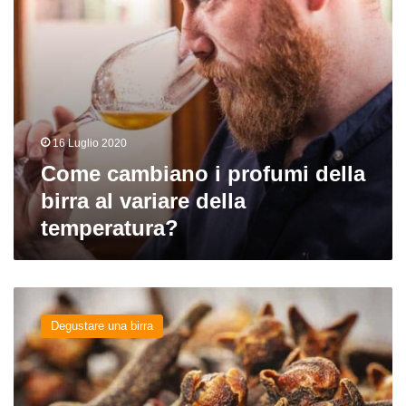
della
temperatura?
16 Luglio 2020
Come cambiano i profumi della
birra al variare della
temperatura?
Profumo
o
Degustare una birra
difetto?
Il
fenolico