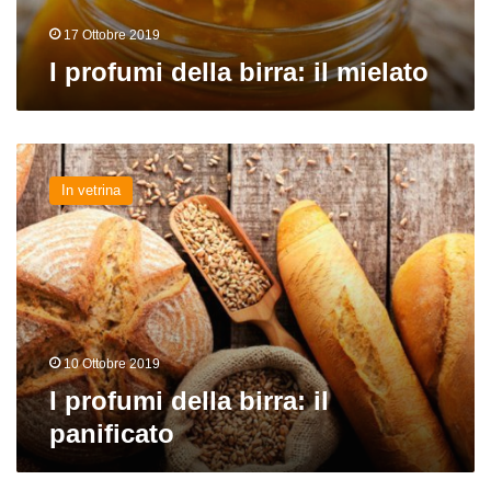
17 Ottobre 2019
I profumi della birra: il mielato
I
profumi
In vetrina
della
birra:
il
panificato
10 Ottobre 2019
I profumi della birra: il
panificato