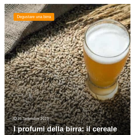
I
profumi
Degustare una birra
della
birra:
il
cereale
25 Settembre 2019
I profumi della birra: il cereale