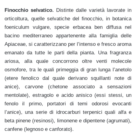
Finocchio selvatico.
Distinte dalle varietà lavorate in
orticoltura, quelle selvatiche del finocchio, in botanica
foeniculum vulgare, specie erbacea ben diffusa nel
bacino mediterraneo appartenente alla famiglia delle
Apiaceae, si caratterizzano per l’intenso e fresco aroma
emanato da tutte le parti della pianta. Una fragranza
ariosa, alla quale concorrono oltre venti molecole
osmofore, tra le quali primeggia di gran lunga l’
anetolo
(etere fenolico dal quale derivano squillanti note di
anice), carvone
(chetone associato a sensazioni
mentolate), estragolo e acido anisico (essi stessi, un
fenolo il primo, portatori di temi odorosi evocanti
l’anice), una serie di idrocarburi terpenici quali alfa e
beta pinene (resinosi), limonene e dipentene (agrumati),
canfene (legnoso e canforato).