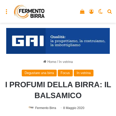
Menu
Vedi il carrello
Accedi
Cambia
C
Home
/
In vetrina
Degustare una birra
Focus
In vetrina
I PROFUMI DELLA BIRRA: IL
BALSAMICO
Fermento Birra
8 Maggio 2020