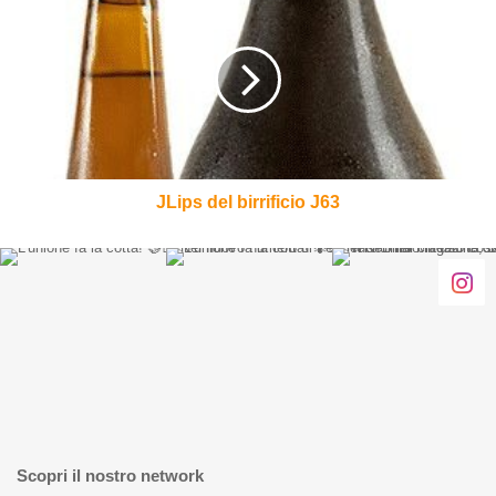
del
birrificio
J63
JLips del birrificio J63
Scopri il nostro network