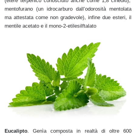
(etere terpenico conosciuto anche come 1,8 cineolo),
mentofurano (un idrocarburo dall’odorosità mentolata
ma attestata come non gradevole), infine due esteri, il
mentile acetato e il mono-2-etilesilftalato
Eucalipto
. Genìa composta in realtà di oltre 600