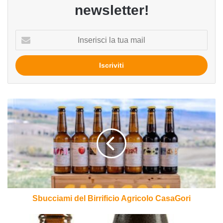
newsletter!
Inserisci
la
tua
mail
Sbucciami
del
Birrificio
Agricolo
CasaGori
Sbucciami del Birrificio Agricolo CasaGori
JLips