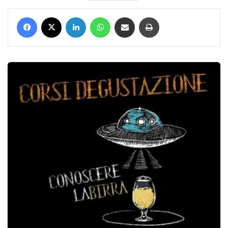
Facebook
X
LinkedIn
WhatsApp
Condividi via mail
Stampa