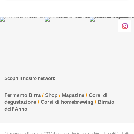
Scopri il nostro network
Fermento Birra
/
Shop
/
Magazine
/
Corsi di
degustazione
/
Corsi di homebrewing
/
Birraio
dell’Anno
© Fermento Birra, dal 2007 il network dedicato alla birra di qualità | Tutti