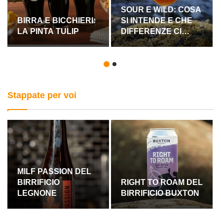
SOUR E WILD: COSA
BIRRA E BICCHIERI:
SI INTENDE E CHE
LA PINTA TULIP
DIFFERENZE CI
SONO?
Stappate per voi
MILF PASSION DEL
BIRRIFICIO
RIGHT TO ROAM DEL
LEGNONE
BIRRIFICIO BUXTON