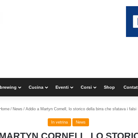
brewing
Cucina
Eventi
Corsi
Shop
Contat
Home
/
News
/
Addio a Martyn Cornell, lo storico della birra che sfatava i falsi 
In vetrina
News
 MARTYN CORNELL, LO STORI