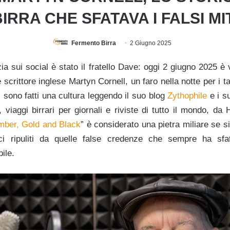
IRRA CHE SFATAVA I FALSI MI
Fermento Birra
2 Giugno 2025
izia sui social è stato il fratello Dave: oggi 2 giugno 2025 
e scrittore inglese Martyn Cornell, un faro nella notte per i 
si sono fatti una cultura leggendo il suo blog
Zythophile
e i su
 viaggi birrari per giornali e riviste di tutto il mondo, da
mber, Gold and Black
” è considerato una pietra miliare se s
annici ripuliti da quelle false credenze che sempre ha sf
bile.