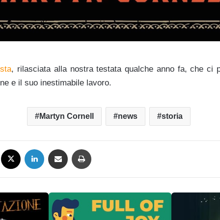
ista
, rilasciata alla nostra testata qualche anno fa, che ci p
e e il suo inestimabile lavoro.
Martyn Cornell
news
storia
Facebook
X
LinkedIn
Condividi via mail
Stampa