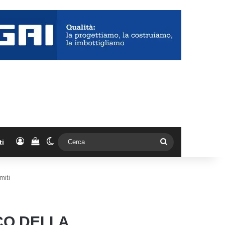
Accedi
Vedi il carrello
Cambia aspetto
Cerca
ti
miti
CO DELLA