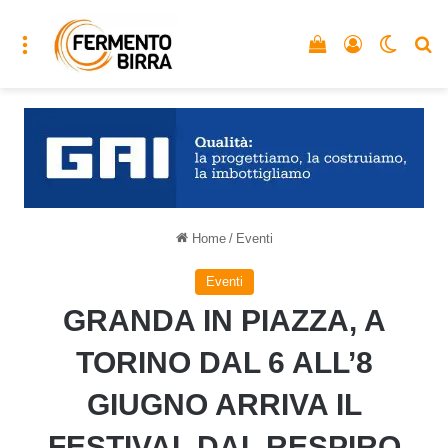
Menu
Vedi il carrello
Accedi
Cambia
C
Home
/
Eventi
Eventi
GRANDA IN PIAZZA, A
TORINO DAL 6 ALL’8
GIUGNO ARRIVA IL
FESTIVAL DAL RESPIRO