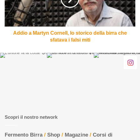
storico
della
birra
che
sfatava
Addio a Martyn Cornell, lo storico della birra che
i
sfatava i falsi miti
falsi
miti
Scopri il nostro network
Fermento Birra
/
Shop
/
Magazine
/
Corsi di