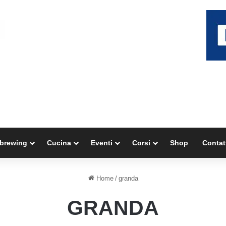
brewing
Cucina
Eventi
Corsi
Shop
Contat
Home
/
granda
GRANDA