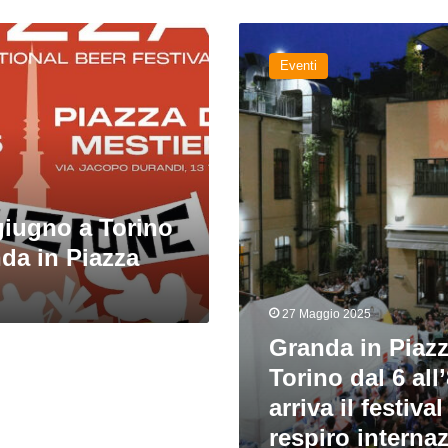
Granda
in
Eventi
Piazza,
a
Torino
dal
6
all’8
giugno
 giugno a Torino
arriva
il
da in Piazza
festival
dal
respiro
27 Maggio 2025
internazionale
Granda in Piazz
Torino dal 6 all
arriva il festival
respiro interna