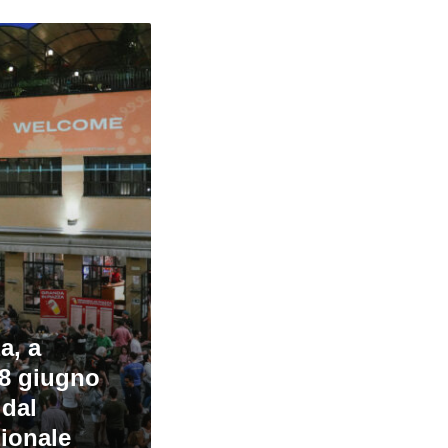
a, a
’8 giugno
 dal
zionale