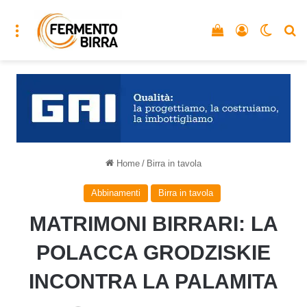
Menu
Vedi il carrello
Accedi
Cambia
C
Home
/
Birra in tavola
Abbinamenti
Birra in tavola
MATRIMONI BIRRARI: LA
POLACCA GRODZISKIE
INCONTRA LA PALAMITA