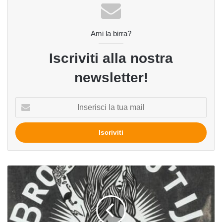
Ami la birra?
Iscriviti alla nostra
newsletter!
Inserisci
la
tua
mail
IPA
del
birrificio
Brouwerij
't