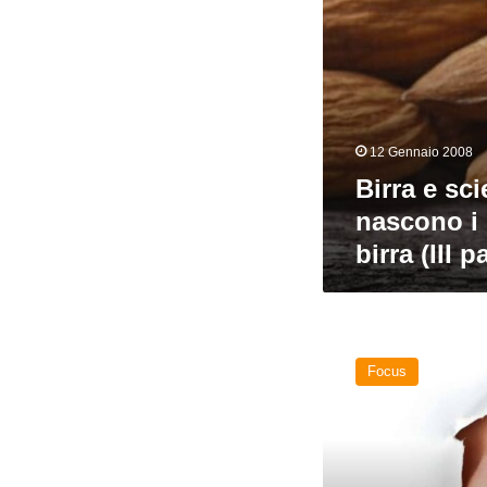
(III
parte)
12 Gennaio 2008
Birra e sc
nascono i 
birra (III p
Come
nascono
Focus
i
profumi
della
birra