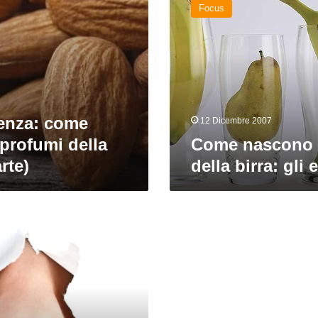
Focus
i
profumi
della
birra:
gli
esteri
ienza: come
12 Dicembre 2007
profumi della
Come nascono 
arte)
della birra: gli 