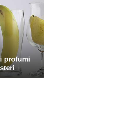
i profumi
esteri