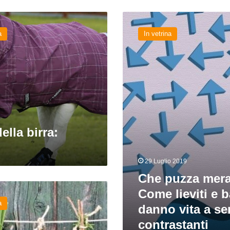
Che
puzza
a
In vetrina
meravigliosa!
Come
lieviti
e
batteri
danno
vita
a
sensazioni
ella birra:
contrastanti
29 Luglio 2019
Che puzza mera
Come lieviti e b
a
danno vita a se
contrastanti