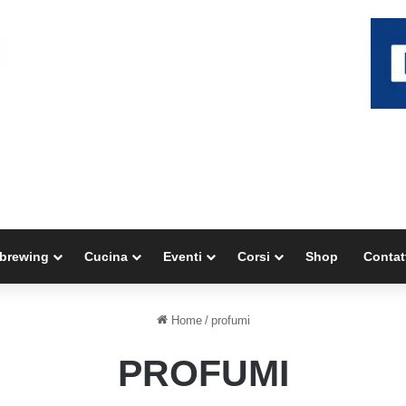
brewing
Cucina
Eventi
Corsi
Shop
Contat
Home
/
profumi
PROFUMI