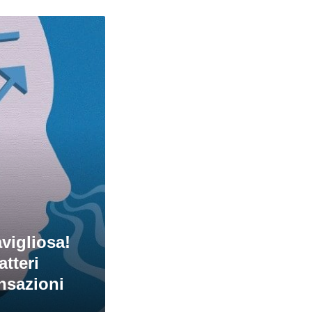
vigliosa!
atteri
nsazioni