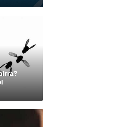
birra?
l