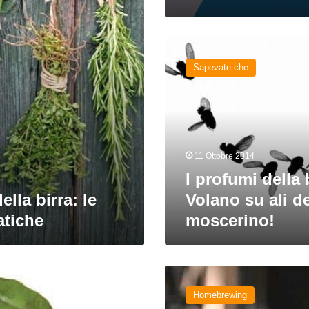
I
profumi
Sapevate che
della
birra?
Volano
su
ali
del
11 Ottobre 2014
moscerino!
I profumi della 
ella birra: le
Volano su ali de
atiche
moscerino!
La
mia
Homebrewing
birra