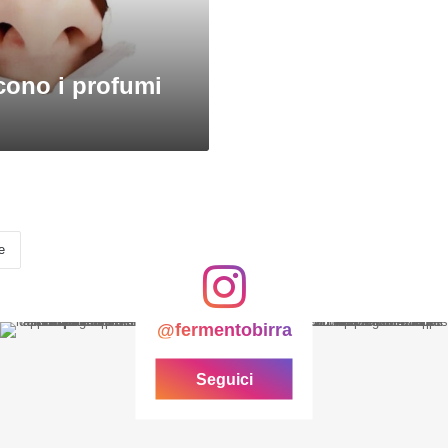
ono i profumi
e
@fermentobirra
Seguici