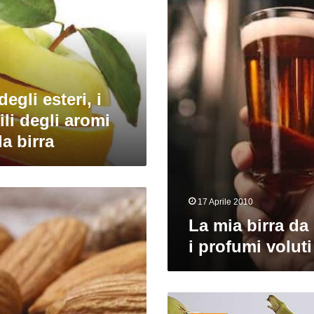
da
kit
non
ha
i
profumi
egli esteri, i
voluti
li degli aromi
la birra
17 Aprile 2010
La mia birra da
i profumi voluti
Come
nascono