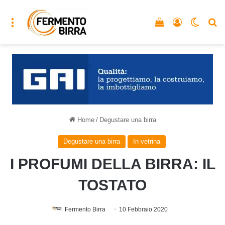
Menu
Vedi il carrello
Accedi
Cambia
C
Home
/
Degustare una birra
Degustare una birra
In vetrina
I PROFUMI DELLA BIRRA: IL
TOSTATO
Fermento Birra
10 Febbraio 2020