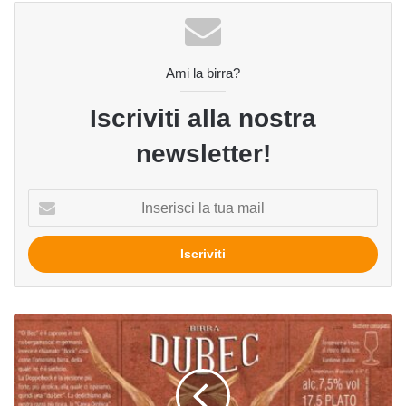
Ami la birra?
Iscriviti alla nostra
newsletter!
Inserisci
la
tua
mail
Dubèc
del
birrificio
Via
Priula