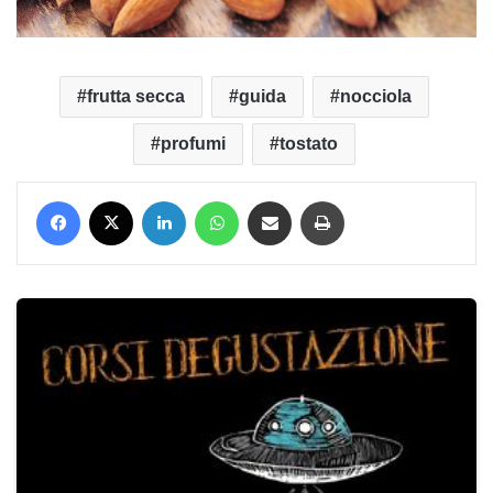
frutta secca
guida
nocciola
profumi
tostato
Facebook
X
LinkedIn
WhatsApp
Condividi via mail
Stampa