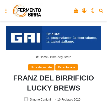
Menu
Vedi il carrello
Accedi
Cambia
C
Home
/
Birre degustate
Birre degustate
Birre italiane
FRANZ DEL BIRRIFICIO
LUCKY BREWS
Simone Cantoni
10 Febbraio 2020