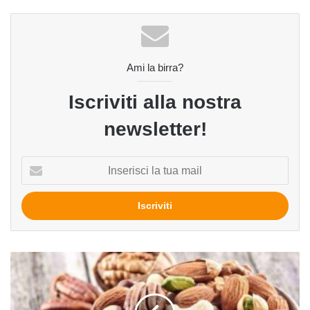
Ami la birra?
Iscriviti alla nostra
newsletter!
Inserisci
la
tua
mail
I
profumi
della
birra: