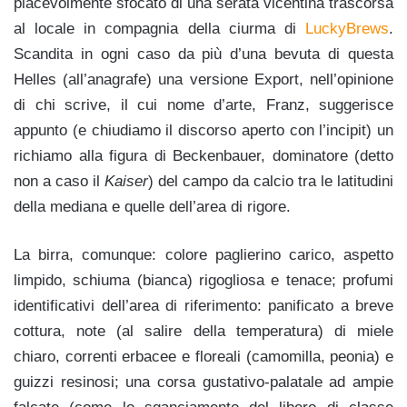
piacevolmente sfocato di una serata vicentina trascorsa
al locale in compagnia della ciurma di
LuckyBrews
.
Scandita in ogni caso da più d’una bevuta di questa
Helles (all’anagrafe) una versione Export, nell’opinione
di chi scrive, il cui nome d’arte, Franz, suggerisce
appunto (e chiudiamo il discorso aperto con l’incipit) un
richiamo alla figura di Beckenbauer, dominatore (detto
non a caso il
Kaiser
) del campo da calcio tra le latitudini
della mediana e quelle dell’area di rigore.
La birra, comunque: colore paglierino carico, aspetto
limpido, schiuma (bianca) rigogliosa e tenace; profumi
identificativi dell’area di riferimento: panificato a breve
cottura, note (al salire della temperatura) di miele
chiaro, correnti erbacee e floreali (camomilla, peonia) e
guizzi resinosi; una corsa gustativo-palatale ad ampie