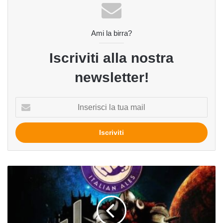
Ami la birra?
Iscriviti alla nostra
newsletter!
Inserisci
la
tua
mail
Heimdall
del
birrificio
Brewfist