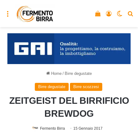
Menu
Vedi il carrello
Accedi
Cambia
C
Home
/
Birre degustate
Birre degustate
Birre scozzesi
ZEITGEIST DEL BIRRIFICIO
BREWDOG
Fermento Birra
15 Gennaio 2017