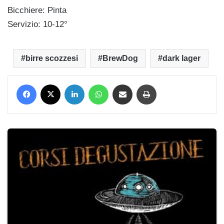
Bicchiere: Pinta
Servizio: 10-12°
birre scozzesi
BrewDog
dark lager
Facebook
X
LinkedIn
WhatsApp
Condividi via mail
Stampa