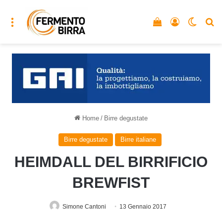
Menu
Vedi il carrello
Accedi
Cambia
C
Home
/
Birre degustate
Birre degustate
Birre italiane
HEIMDALL DEL BIRRIFICIO
BREWFIST
Simone Cantoni
13 Gennaio 2017