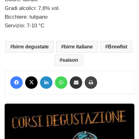
Gradi alcolici: 7,6% vol.
Bicchiere: tulipano
Servizio: 7-10 °C
birre degustate
birre italiane
Brewfist
saison
Facebook
X
LinkedIn
WhatsApp
Condividi via mail
Stampa