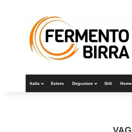
Italia
Estero
Degustare
Stili
Home
VAG