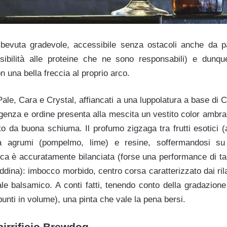
evuta gradevole, accessibile senza ostacoli anche da par
nsibilità alle proteine che ne sono responsabili) e dunqu
n una bella freccia al proprio arco.
ale, Cara e Crystal, affiancati a una luppolatura a base di C
igenza e ordine presenta alla mescita un vestito color ambra
to da buona schiuma. Il profumo zigzaga tra frutti esotici (
ra agrumi (pompelmo, lime) e resine, soffermandosi su 
cca è accuratamente bilanciata (forse una performance di ta
freddina): imbocco morbido, centro corsa caratterizzato dai ril
le balsamico. A conti fatti, tenendo conto della gradazione 
unti in volume), una pinta che vale la pena bersi.
irrificio Brewdog