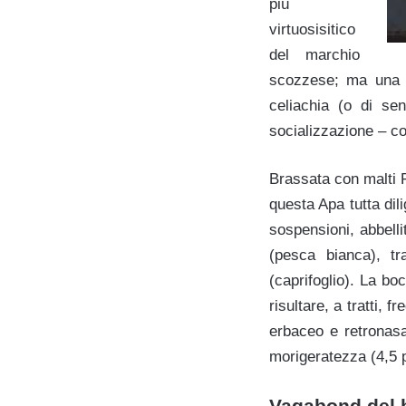
più
virtuosisitico
del marchio
scozzese; ma una b
celiachia (o di se
socializzazione – co
Brassata con malti P
questa Apa tutta dil
sospensioni, abbelli
(pesca bianca), t
(caprifoglio). La bo
risultare, a tratti, 
erbaceo e retronasa
morigeratezza (4,5 p
Vagabond del b