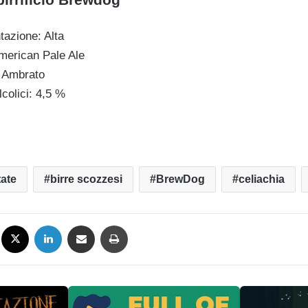
azione: Alta
American Pale Ale
: Ambrato
lcolici: 4,5 %
tate
birre scozzesi
BrewDog
celiachia
Facebook
X
LinkedIn
Condividi via mail
Stampa