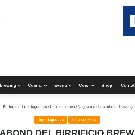
brewing
Cucina
Eventi
Corsi
Shop
Contat
Home
/
Birre degustate
/
Birre scozzesi
/
Vagabond del birrificio Brewdog
Birre degustate
Birre scozzesi
ABOND DEL BIRRIFICIO BRE