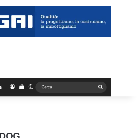
Accedi
Vedi il carrello
Cambia aspetto
Cerca
ti
WDOG