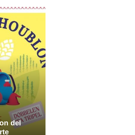
on del
rte