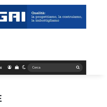
Accedi
Vedi il carrello
Cambia aspetto
Cerca
ti
E