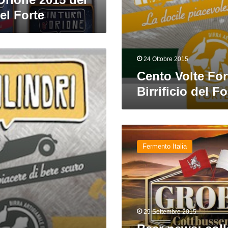
del Forte
24 Ottobre 2015
Cento Volte For
Birrificio del Fo
Beer
news:
Fermento Italia
collaboration
beers
e
nuove
birre
italiane
29 Settembre 2015