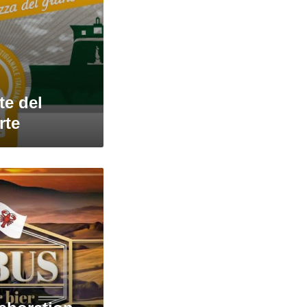
te del
rte