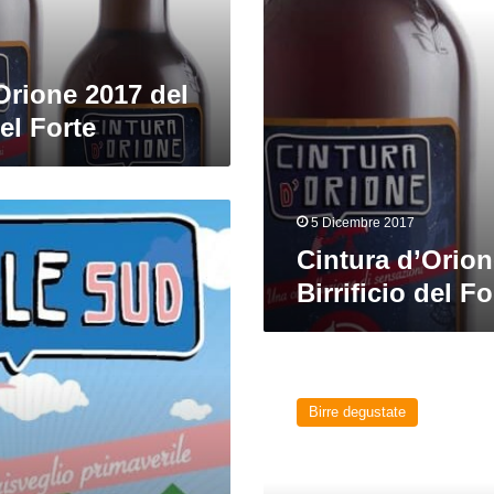
Orione 2017 del
del Forte
5 Dicembre 2017
Cintura d’Orion
Birrificio del Fo
Fior
di
Birre degustate
Noppolo
2015
del
Birrificio