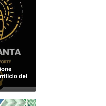
zione
rificio del