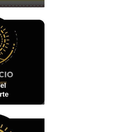
el
rte