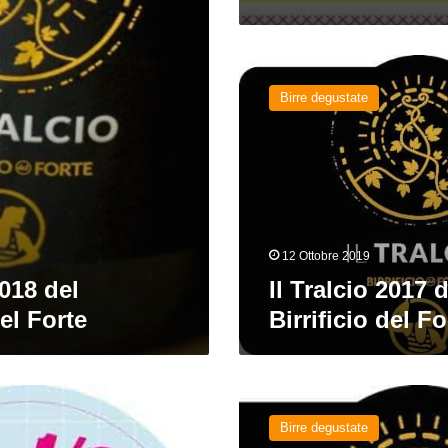
Il
Tralcio
Birre degustate
2017
del
Birrificio
del
Forte
12 Ottobre 2019
2018 del
Il Tralcio 2017 d
del Forte
Birrificio del Fo
BirraSanta
Edizione
Birre degustate
Statuario