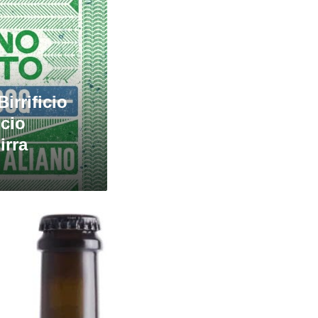
irrificio
icio
irra