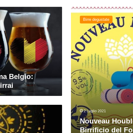
Nouveau
Houblon
Birre degustate
del
Birrificio
del
Forte
ama Belgio:
irrai
2 Luglio 2021
Nouveau Houbl
Birrificio del Fo