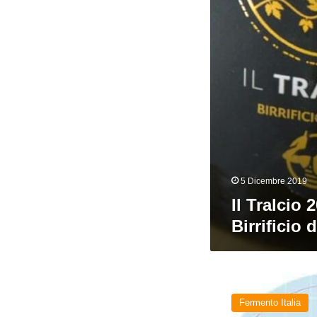
del
Forte
5 Dicembre 2019
Il Tralcio 
Birrificio 
Nuove
birre
Fermento Italia
da