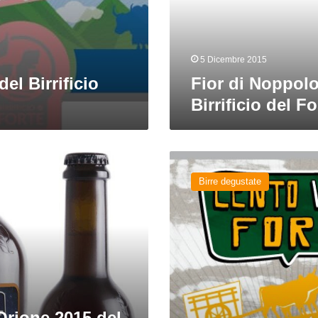
del
Forte
5 Dicembre 2015
el Birrificio
Fior di Noppolo
Birrificio del Fo
Cento
Volte
Birre degustate
Forte
del
Birrificio
del
Forte
Orione 2015 del