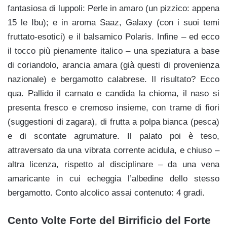
fantasiosa di luppoli: Perle in amaro (un pizzico: appena
15 le Ibu); e in aroma Saaz, Galaxy (con i suoi temi
fruttato-esotici) e il balsamico Polaris. Infine – ed ecco
il tocco più pienamente italico – una speziatura a base
di coriandolo, arancia amara (già questi di provenienza
nazionale) e bergamotto calabrese. Il risultato? Ecco
qua. Pallido il carnato e candida la chioma, il naso si
presenta fresco e cremoso insieme, con trame di fiori
(suggestioni di zagara), di frutta a polpa bianca (pesca)
e di scontate agrumature. Il palato poi è teso,
attraversato da una vibrata corrente acidula, e chiuso –
altra licenza, rispetto al disciplinare – da una vena
amaricante in cui echeggia l’albedine dello stesso
bergamotto. Conto alcolico assai contenuto: 4 gradi.
Cento Volte Forte del Birrificio del Forte