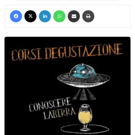
Facebook
X
LinkedIn
WhatsApp
Condividi via mail
Stampa