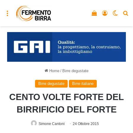
Menu
Vedi il carrello
Accedi
Cambia
C
Home
/
Birre degustate
Birre degustate
Birre italiane
CENTO VOLTE FORTE DEL
BIRRIFICIO DEL FORTE
Simone Cantoni
24 Ottobre 2015