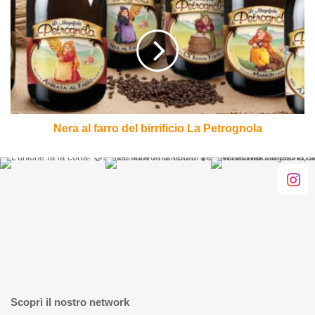
al
farro
del
birrificio
La
Petrognola
Nera al farro del birrificio La Petrognola
Scopri il nostro network