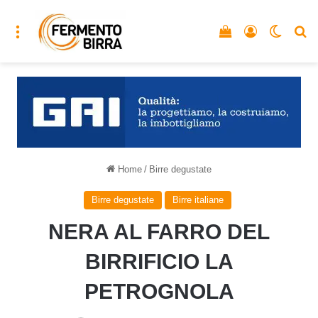
Menu
Vedi il carrello
Accedi
Cambia
C
Home
/
Birre degustate
Birre degustate
Birre italiane
NERA AL FARRO DEL
BIRRIFICIO LA
PETROGNOLA