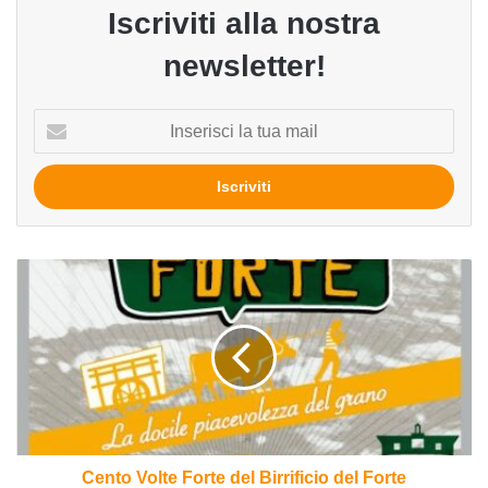
Iscriviti alla nostra
newsletter!
Inserisci
la
tua
mail
Cento
Volte
Forte
del
Birrificio
del
Forte
Cento Volte Forte del Birrificio del Forte