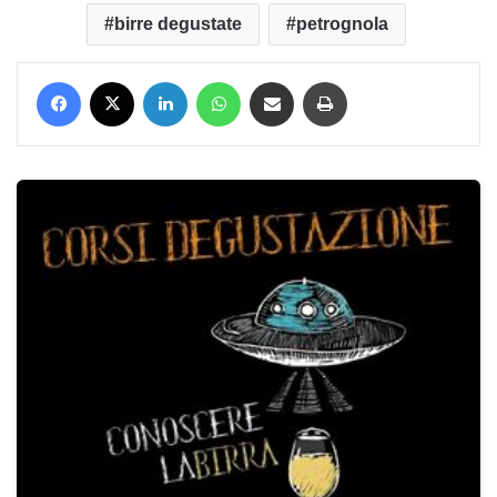
birre degustate
petrognola
Facebook
X
LinkedIn
WhatsApp
Condividi via mail
Stampa