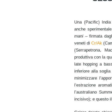
Una (Pacific) India
anche sperimentale
mani
– firmata dagli
veneti di
Cr/Ak
(Cam
(Serrapetrona, Mac
produttiva con la qu
late hopping a bas
inferiore alla soglia
minimizzare l’appo
l’estrazione aromat
l’australiano Summ
incisivo); e questo i