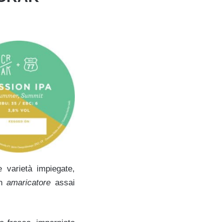
e varietà impiegate,
un
amaricatore
assai