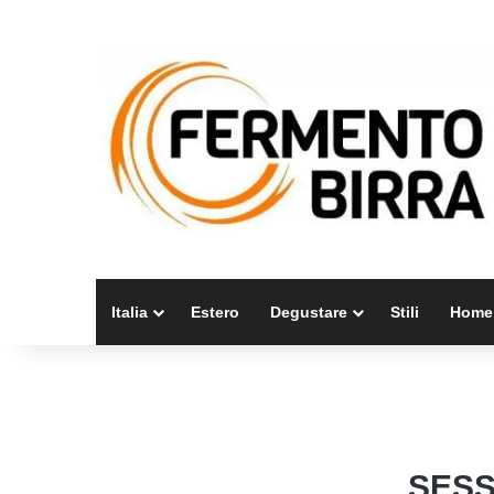
Italia
Estero
Degustare
Stili
Home
SESS