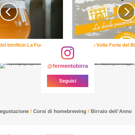
Forte
del
Birrificio
del
Forte
el birrificio La Fucina
Cento Volte Forte del Bir
@fermentobirra
Seguici
degustazione
/
Corsi di homebrewing
/
Birraio dell’Anno