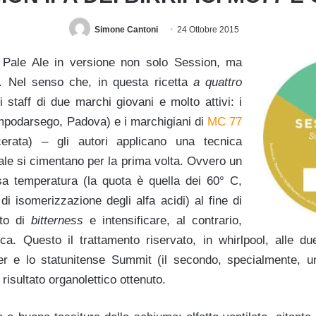
Simone Cantoni
24 Ottobre 2015
 Pale Ale in versio
ne non solo Session, ma
. Nel senso che, in questa ricetta
a quattro
 staff di due marchi giovani e molto attivi: i
podarsego, Padova) e i marchigiani di
MC 77
erata) – gli autori applicano una tecnica
ale si cimentano per la prima volta. Ovvero un
sa temperatura (la quota è quella dei 60° C,
 di isomerizzazione degli alfa acidi) al fine di
rto di
bitterness
e intensificare, al contrario,
ica. Questo il trattamento riservato, in whirlpool, alle du
er e lo statunitense Summit (il secondo, specialmente, 
l risultato organolettico ottenuto.