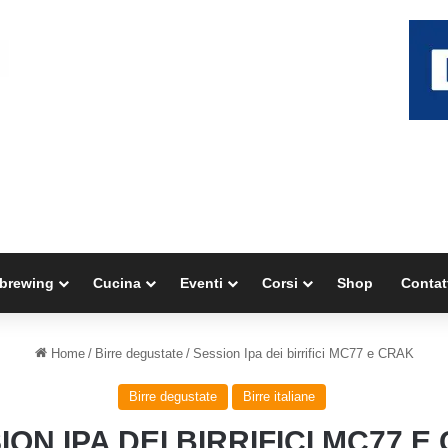
brewing
Cucina
Eventi
Corsi
Shop
Contat
Home
/
Birre degustate
/
Session Ipa dei birrifici MC77 e CRAK
Birre degustate
Birre italiane
ION IPA DEI BIRRIFICI MC77 E