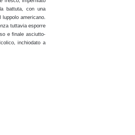
 e fresco, imperniato
da battuta, con una
l luppolo americano.
enza tuttavia esporre
o e finale asciutto-
colico, inchiodato a