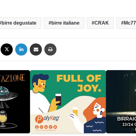
birre degustate
birre italiane
CRAK
Mc77
Facebook
X
LinkedIn
Condividi via mail
Stampa