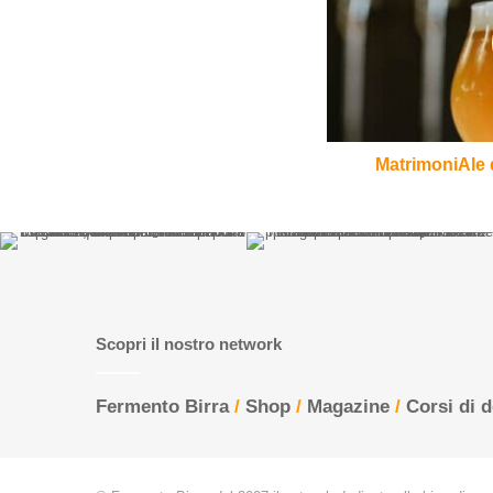
birrificio
La
Fucina
MatrimoniAle d
Scopri il nostro network
Fermento Birra
/
Shop
/
Magazine
/
Corsi di 