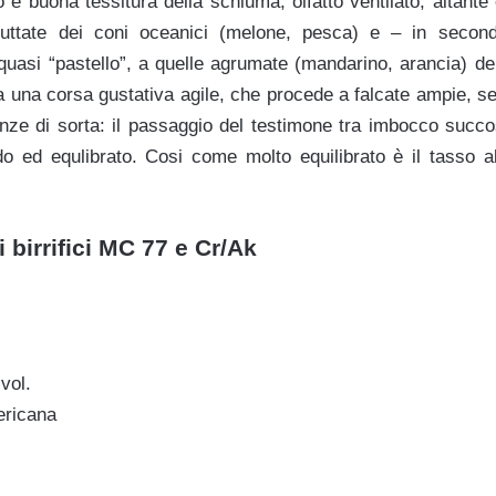
 e buona tessitura della schiuma; olfatto ventilato, aitante
fruttate dei coni oceanici (melone, pesca) e – in secon
quasi “pastello”, a quelle agrumate (mandarino, arancia) de
ra una corsa gustativa agile, che procede a falcate ampie, s
enze di sorta: il passaggio del testimone tra imbocco succos
do ed equlibrato. Cosi come molto equilibrato è il tasso al
 birrifici MC 77 e Cr/Ak
vol.
ericana