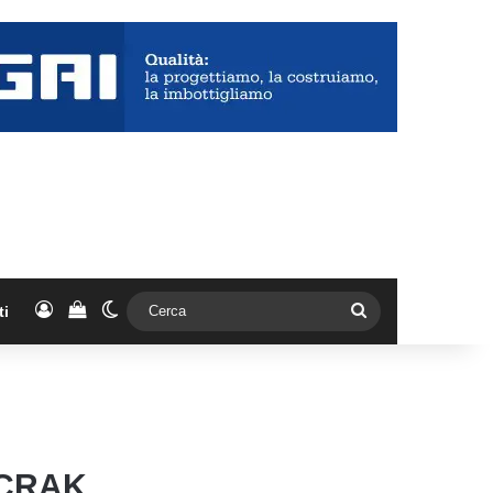
Accedi
Vedi il carrello
Cambia aspetto
Cerca
ti
 CRAK