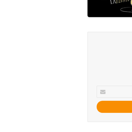
Inserisci
la
tua
mail