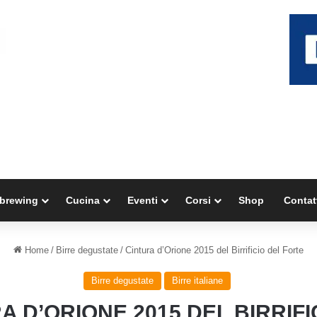
brewing
Cucina
Eventi
Corsi
Shop
Contat
Home
/
Birre degustate
/
Cintura d’Orione 2015 del Birrificio del Forte
Birre degustate
Birre italiane
A D’ORIONE 2015 DEL BIRRIFI