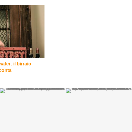
ater: il birraio
cconta