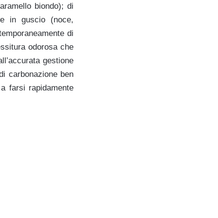
caramello biondo); di
he in guscio (noce,
ontemporaneamente di
essitura odorosa che
ll’accurata gestione
 di carbonazione ben
 a farsi rapidamente