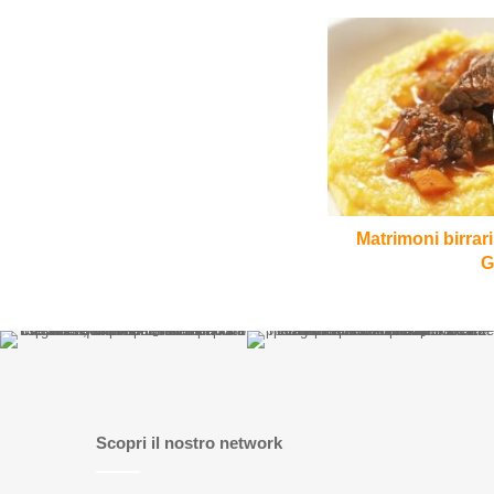
Matrimoni
birrari:
Polenta
al
ragù
e
Italian
Grape
Ales
Matrimoni birrari
G
Scopri il nostro network