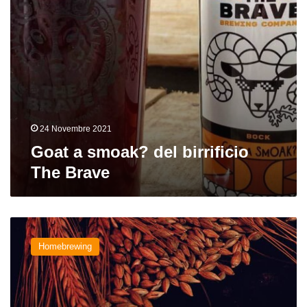
24 Novembre 2021
Goat a smoak? del birrificio
The Brave
Malti
affumicati:
Homebrewing
le
tipologie
e
l’interazione