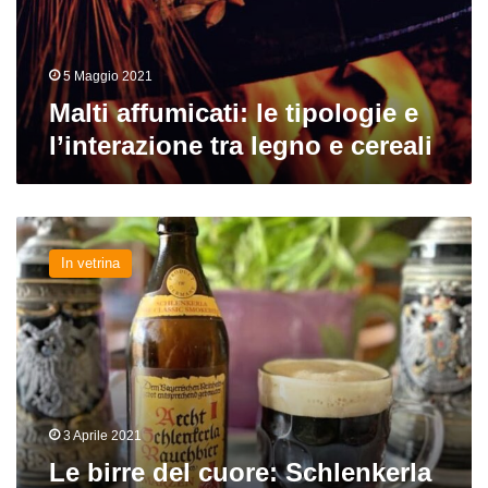
tra
legno
e
cereali
5 Maggio 2021
Malti affumicati: le tipologie e
l’interazione tra legno e cereali
Le
birre
In vetrina
del
cuore:
Schlenkerla
Rauchbier
Märzen
3 Aprile 2021
Le birre del cuore: Schlenkerla