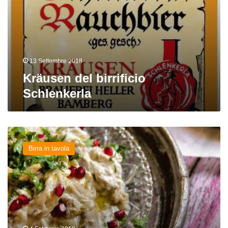
13 Settembre 2018
Kräusen del birrificio
Schlenkerla
La
cucina
Birra in tavola
palestinese
incontra
la
birra:
Mutabbal
e
Rauchbier