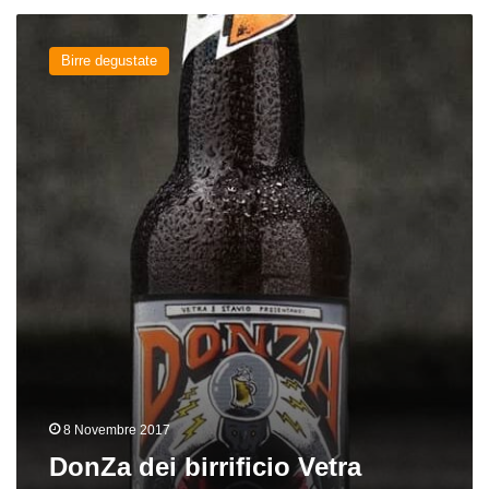
DonZa
dei
Birre degustate
birrificio
Vetra
8 Novembre 2017
DonZa dei birrificio Vetra