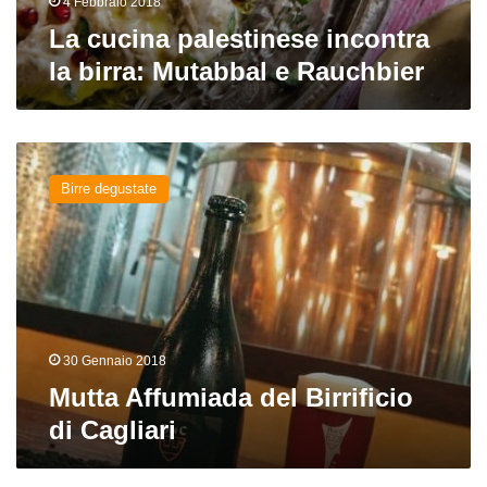
4 Febbraio 2018
La cucina palestinese incontra
la birra: Mutabbal e Rauchbier
Mutta
Affumiada
Birre degustate
del
Birrificio
di
Cagliari
30 Gennaio 2018
Mutta Affumiada del Birrificio
di Cagliari