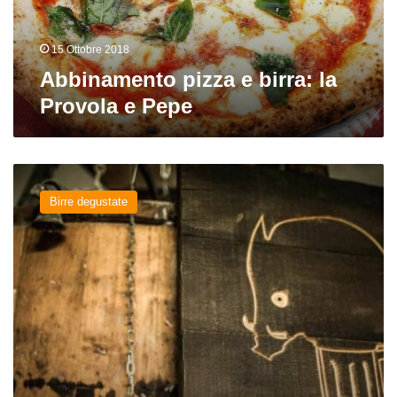
Pepe
15 Ottobre 2018
Abbinamento pizza e birra: la
Provola e Pepe
Scau
del
Birre degustate
birrificio
Altavia