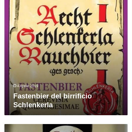
Schlenkerla
4 Aprile 2019
Fastenbier del birrificio
Schlenkerla
Schlotfegerla