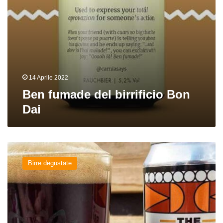
14 Aprile 2022
Ben fumade del birrificio Bon
Dai
Goat
a
Birre degustate
smoak?
del
birrificio
The
Brave