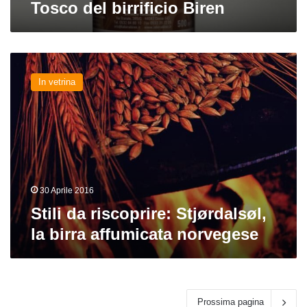
Tosco del birrificio Biren
Stili
da
In vetrina
riscoprire:
Stjørdalsøl,
la
birra
affumicata
norvegese
30 Aprile 2016
Stili da riscoprire: Stjørdalsøl,
la birra affumicata norvegese
Prossima pagina