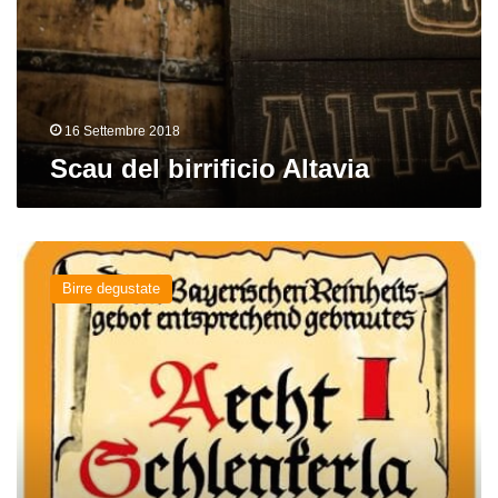
16 Settembre 2018
Scau del birrificio Altavia
Kräusen
del
Birre degustate
birrificio
Schlenkerla