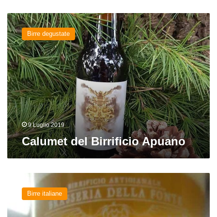
Calumet
del
Birre degustate
Birrificio
Apuano
9 Luglio 2019
Calumet del Birrificio Apuano
Märzen
Rauchbier
Birre italiane
di
Brasseria