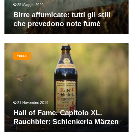
25 Maggio 2020
Birre affumicate: tutti gli stili
che prevedono note fumé
Hall
of
Focus
Fame.
Capitolo
XL.
Rauchbier:
Schlenkerla
Märzen
21 Novembre 2019
Hall of Fame. Capitolo XL.
Rauchbier: Schlenkerla Märzen