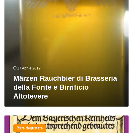
della
Fonte
e
Birrificio
Altotevere
17 Aprile 2019
Märzen Rauchbier di Brasseria
della Fonte e Birrificio
Altotevere
Fastenbier
del
Birre degustate
birrificio