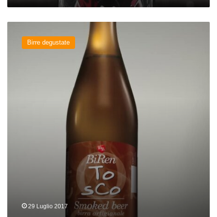
Tosco
del
Birre degustate
birrificio
Biren
29 Luglio 2017