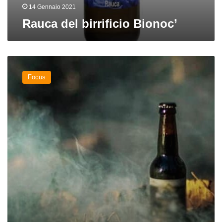
14 Gennaio 2021
Rauca del birrificio Bionoc’
Birre
affumicate:
Focus
tutti
gli
stili
che
prevedono
note
fumé