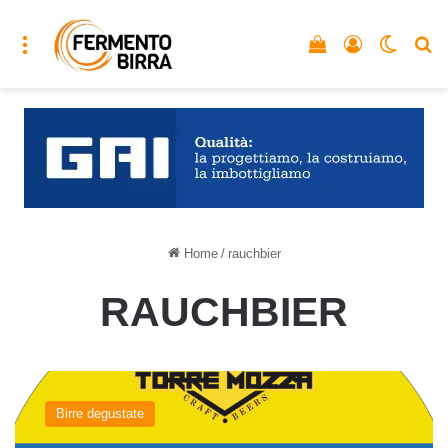
Menu
Vedi il carrello
Accedi
Cambia
C
Home
/
rauchbier
RAUCHBIER
Warlock
del
Birre degustate
birrificio
Torre