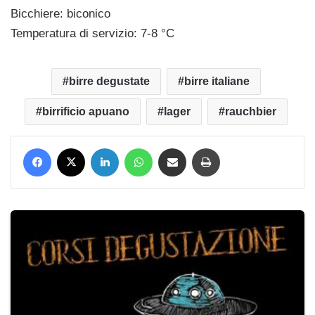
Bicchiere: biconico
Temperatura di servizio: 7-8 °C
birre degustate
birre italiane
birrificio apuano
lager
rauchbier
Facebook
X
LinkedIn
WhatsApp
Condividi via mail
Stampa