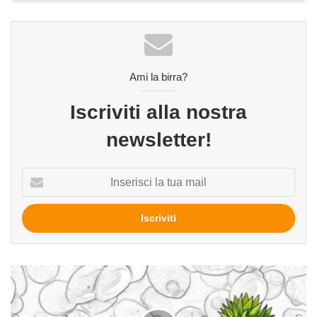
Ami la birra?
Iscriviti alla nostra
newsletter!
Inserisci
la
tua
mail
La
magia
degli
esteri