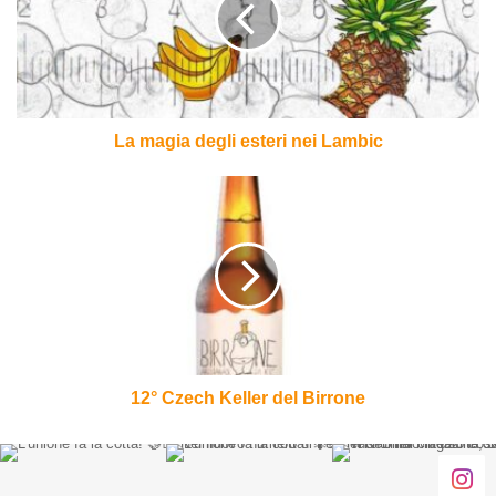
nei
Lambic
La magia degli esteri nei Lambic
12°
Czech
Keller
del
Birrone
12° Czech Keller del Birrone