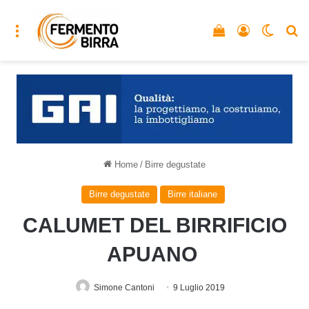
Menu
Vedi il carrello
Accedi
Cambia
C
Home
/
Birre degustate
Birre degustate
Birre italiane
CALUMET DEL BIRRIFICIO
APUANO
Simone Cantoni
9 Luglio 2019