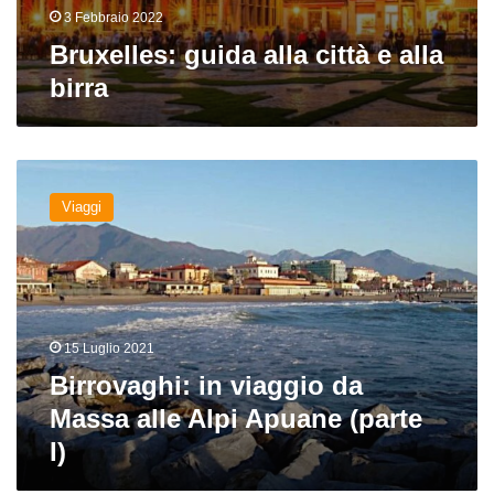
3 Febbraio 2022
Bruxelles: guida alla città e alla
birra
Birrovaghi:
in
Viaggi
viaggio
da
Massa
alle
Alpi
Apuane
15 Luglio 2021
(parte
I)
Birrovaghi: in viaggio da
Massa alle Alpi Apuane (parte
I)