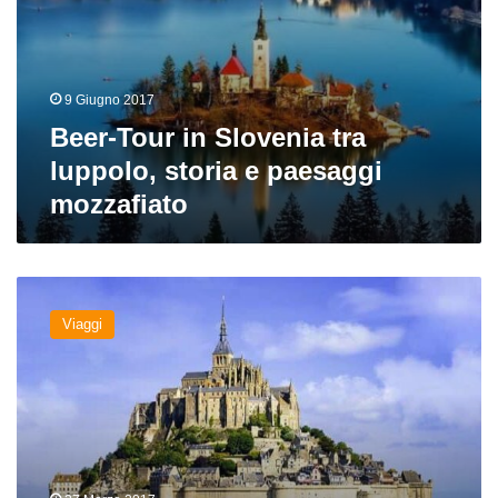
9 Giugno 2017
Beer-Tour in Slovenia tra
luppolo, storia e paesaggi
mozzafiato
Viaggio
in
Viaggi
Bretagna
tra
spiagge,
birra
e
leggende