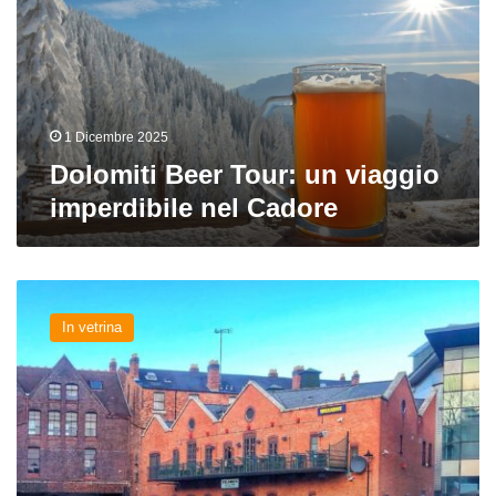
viaggio
imperdibile
nel
Cadore
1 Dicembre 2025
Dolomiti Beer Tour: un viaggio
imperdibile nel Cadore
Beer
tour
In vetrina
a
Birmingham:
i
migliori
pub
della
città