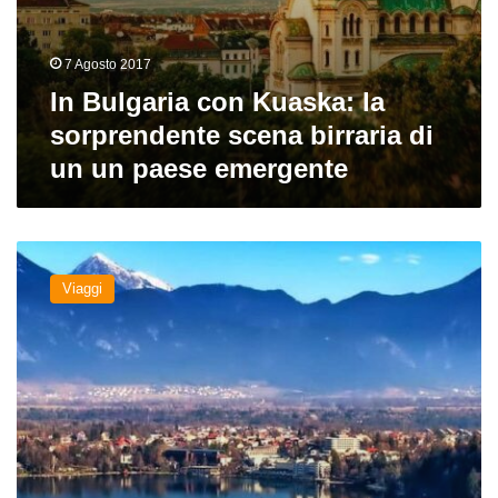
7 Agosto 2017
In Bulgaria con Kuaska: la
sorprendente scena birraria di
un un paese emergente
Beer-
Tour
Viaggi
in
Slovenia
tra
luppolo,
storia
e
paesaggi
mozzafiato