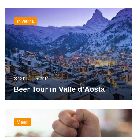
Beer
Tour
In vetrina
in
Valle
d’Aosta
12 Dicembre 2019
Beer Tour in Valle d’Aosta
Baltic
Beer
Viaggi
Tour:
Vilnius,