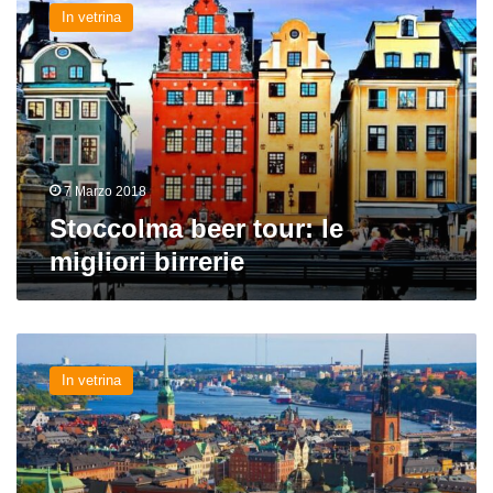
beer
In vetrina
tour:
le
migliori
birrerie
7 Marzo 2018
Stoccolma beer tour: le
migliori birrerie
Svezia
beer
In vetrina
tour:
da
Göteborg
a
Helsingborg