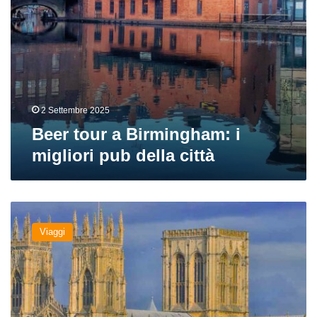
2 Settembre 2025
Beer tour a Birmingham: i
migliori pub della città
A
spasso
Viaggi
per
York,
pinta
dopo
pinta