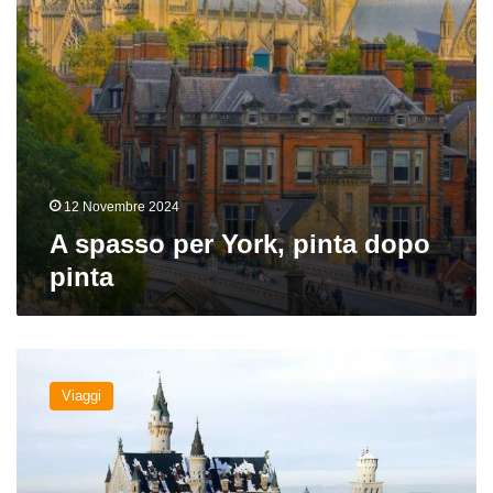
12 Novembre 2024
A spasso per York, pinta dopo
pinta
Beer
Tour
Viaggi
in
Algovia:
in
terra