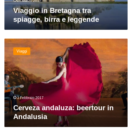
27 Marzo 2017
Viaggio in Bretagna tra
spiagge, birra e leggende
Cerveza
andaluza:
Viaggi
beertour
in
Andalusia
3 Febbraio 2017
Cerveza andaluza: beertour in
Andalusia