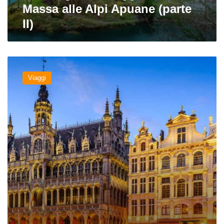
Massa alle Alpi Apuane (parte
II)
Bruxelles:
guida
Viaggi
alla
città
e
alla
birra