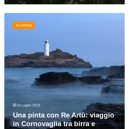
Una
pinta
In vetrina
con
Re
Artù:
viaggio
in
Cornovaglia
tra
birra
e
leggende
23 Luglio 2015
Una pinta con Re Artù: viaggio
in Cornovaglia tra birra e