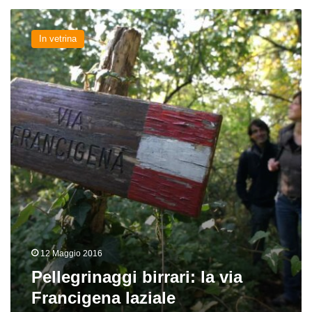
Pellegrinaggi
birrari:
In vetrina
la
via
Francigena
laziale
12 Maggio 2016
Pellegrinaggi birrari: la via
Francigena laziale