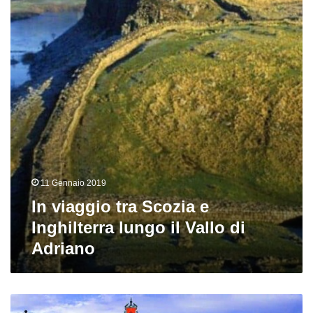
Scozia
e
Inghilterra
lungo
il
Vallo
di
Adriano
11 Gennaio 2019
In viaggio tra Scozia e
Inghilterra lungo il Vallo di
Adriano
Stoccolma