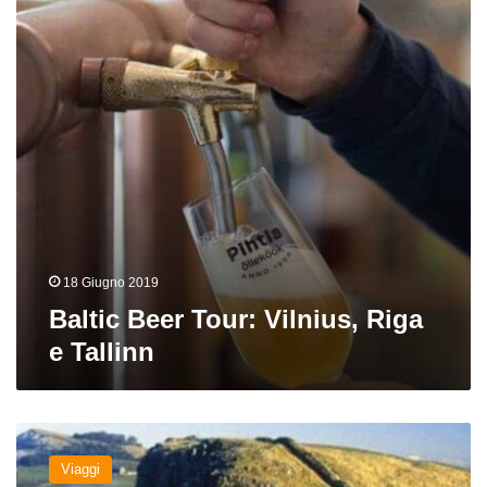
Riga
e
Tallinn
18 Giugno 2019
Baltic Beer Tour: Vilnius, Riga
e Tallinn
In
viaggio
Viaggi
tra