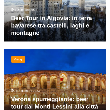
bavarese
tra
4 Dicembre 2023
castelli,
laghi
Beer Tour in Algovia: in terra
e
bavarese tra castelli, laghi e
montagne
montagne
Verona
spumeggiante:
Viaggi
beer
tour
dai
Monti
Lessini
alla
18 Settembre 2023
città
dell’amore
Verona spumeggiante: beer
tour dai Monti Lessini alla città