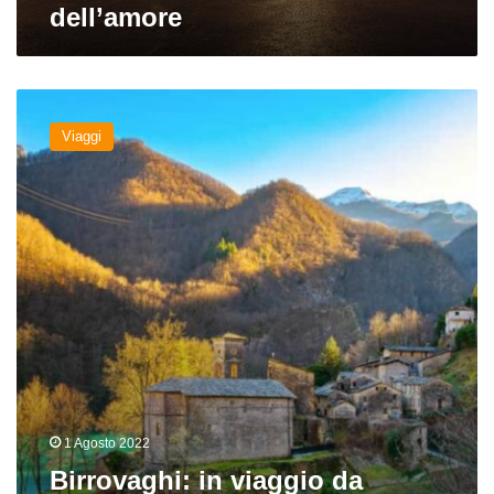
dell’amore
Birrovaghi:
in
Viaggi
viaggio
da
Massa
alle
Alpi
Apuane
(parte
II)
1 Agosto 2022
Birrovaghi: in viaggio da