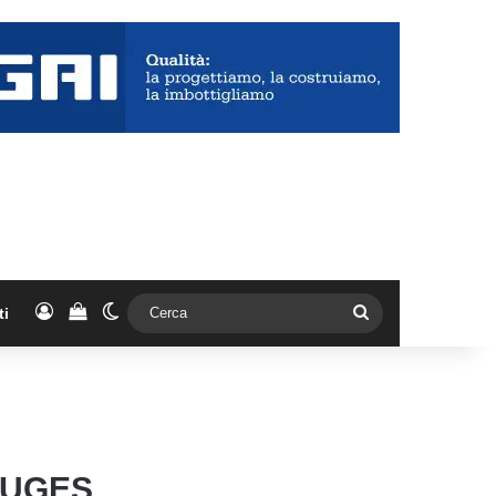
Accedi
Vedi il carrello
Cambia aspetto
Cerca
ti
RUGES