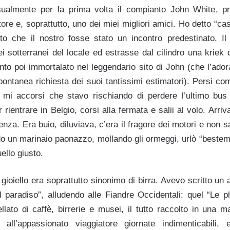
sualmente per la prima volta il compianto
John White
, p
tore e, soprattutto, uno dei miei migliori amici. Ho detto “
o che il nostro fosse stato un incontro predestinato. Il 
ei sotterranei del locale ed estrasse dal cilindro una kriek d
ento poi immortalato nel leggendario sito di John (che l’ado
pontanea richiesta dei suoi tantissimi estimatori). Persi c
mi accorsi che stavo rischiando di perdere l’ultimo bus
r rientrare in Belgio, corsi alla fermata e salii al volo. Arriv
enza. Era buio, diluviava, c’era il fragore dei motori e non 
 un marinaio paonazzo, mollando gli ormeggi, urlò “bestem
uello giusto.
gioiello era soprattutto sinonimo di birra. Avevo scritto un ar
l paradiso”, alludendo alle Fiandre Occidentali: quel “Le p
lato di caffè, birrerie e musei, il tutto raccolto in una m
 all’appassionato viaggiatore giornate indimenticabili, 