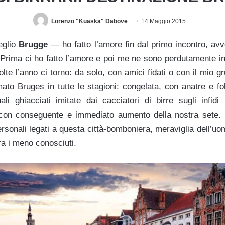
Lorenzo "Kuaska" Dabove
14 Maggio 2015
eglio
Brugge
— ho fatto l’amore fin
dal primo incontro, avv
. Prima ci ho fatto l’amore e poi me ne sono perdutamente i
lte l’anno ci torno: da solo, con amici fidati o co
n il mio g
mato Bruges in tutte le stagioni: congelata, con anatre e fo
li ghiacciati imitate dai cacciatori di birre sugli infidi
 con conseguente e immediato aumento della nostra sete. P
ersonali legati a questa città-bomboniera, meraviglia dell’uo
ra i meno conosciuti.