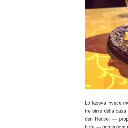
Lo faceva invece mol
tre birre della casa
den Heuvel — propri
birra — non voleva m