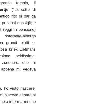
rande tempio, il
rtje
(“L’orsetto di
antico rito di dar da
 preziosi consigli; e
t (oggi in pensione)
istorante-albergo
n grandi piatti e,
itosa kriek Liefmans
sione acidissima,
di zucchero, che mi
n appena mi vedeva
), ho visto nascere,
 mi piaceva cenare al
enne a informarmi che