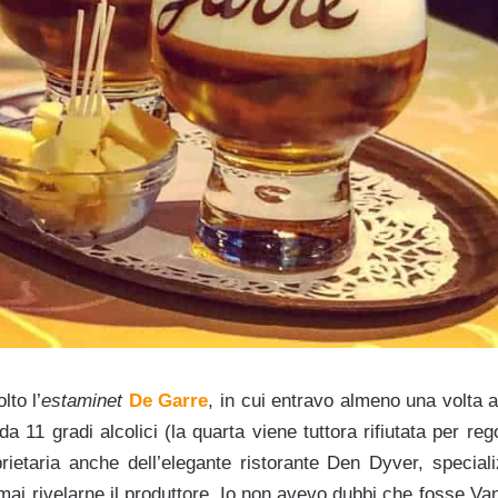
to l’
estaminet
De
Garre
, in cui entravo almeno una volta 
 da 11 gradi
alcolici (la quarta viene tu
ttora rifiutata per re
etaria anche dell’elegante ristorante Den Dyver, speciali
ai rivelarne il produttore. Io non avevo dubbi che fosse Va