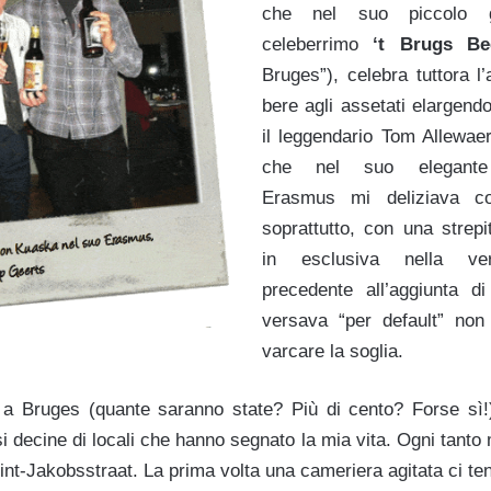
che nel suo piccolo g
celeberrimo
‘t Brugs Bee
Bruges”), celebra tuttora l’
bere agli assetati elargendo
il leggendario Tom Allewaer
che nel suo elegante r
Erasmus mi deliziava co
soprattutto, con una strep
in esclusiva nella ver
precedente all’aggiunta 
versava “per default” no
varcare la soglia.
e a Bruges (quante saranno state? Più di cento? Forse sì!
i decine di locali che hanno segnato la mia vita. Ogni tanto
int-Jakobsstraat. La prima volta una cameriera agitata ci t