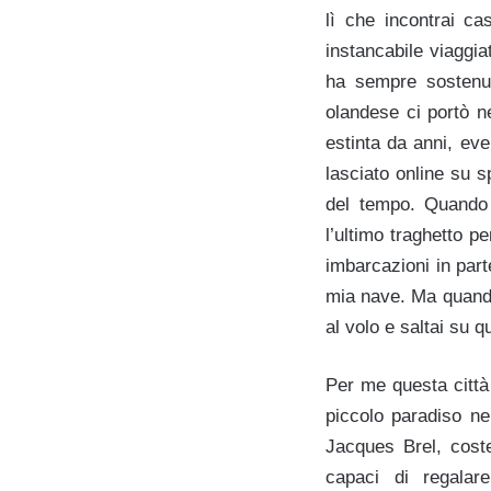
lì
che incontrai ca
instancabile viaggia
ha sempre sostenut
olande
se ci portò n
estinta da anni, ev
lasciato online su s
del tempo. Quando 
l’ultimo traghetto pe
imbarcazioni in part
mia nave. Ma quando
al volo e saltai su q
Per me questa città 
piccolo paradiso ne
Jacques Brel, costel
capaci di regalare