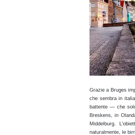
Grazie a Bruges impa
che sembra in itali
battente — che solo
Breskens, in Olanda
Middelburg. L’obie
naturalmente, le bi