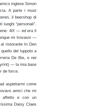
l’amico inglese Simon
ncia. A parte i must
eren, il beershop di
 luoghi “personali”.
bene: 40! — ed era il
ovunque mi trovassi —
 al ristorante In Den
quello del luppolo a
rreria De Bie, o nei
byrint) — la mia base
r de force.
 ad aspettarmi come
trovavo amici che mi
 affetto e con un
arissima Daisy Claes