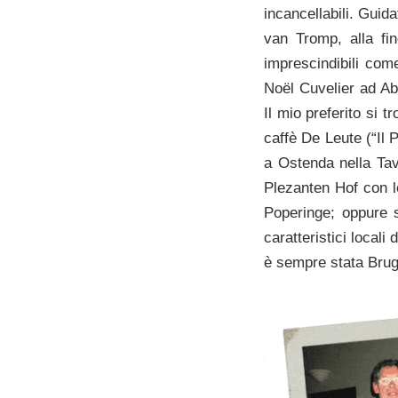
incancellabili. Guid
van Tromp, alla fin
imprescindibili com
Noël Cuvelier ad Ab
Il mio preferito si 
caffè De Leute (“Il 
a Ostenda nella Tave
Plezanten Hof con l
Poperinge; oppure s
caratteristici local
è sempre stata Bruge