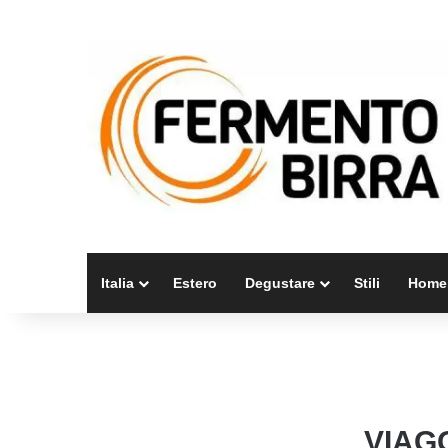
Italia
Estero
Degustare
Stili
Home
VIAG