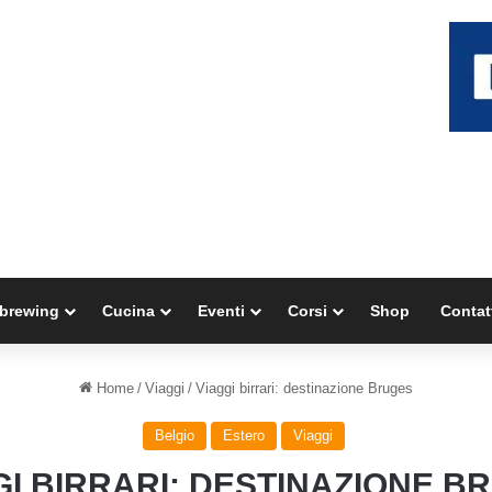
brewing
Cucina
Eventi
Corsi
Shop
Contat
Home
/
Viaggi
/
Viaggi birrari: destinazione Bruges
Belgio
Estero
Viaggi
GI BIRRARI: DESTINAZIONE B