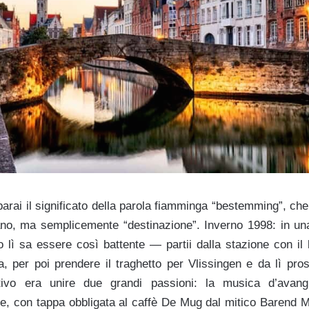
rai il significato della parola fiamminga “bestemming”, che
ano, ma semplicemente “destinazione”. Inverno 1998: in una
 lì sa essere così battente — partii dalla stazione con il
, per poi prendere il traghetto per Vlissingen e da lì pro
ttivo era unire due grandi passioni: la musica d’avan
rre, con tappa obbligata al caffè De Mug dal mitico Barend M