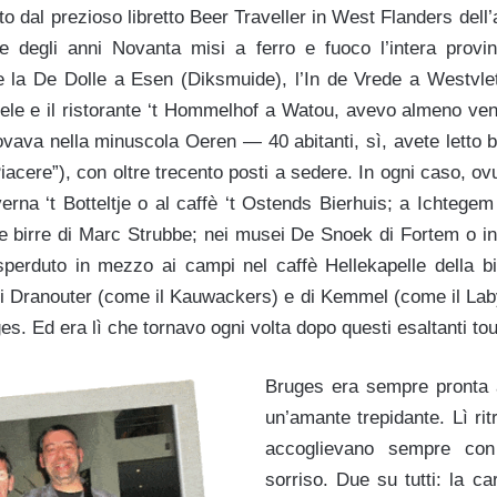
ato dal prezioso libretto Beer Traveller in West Flanders del
e degli anni Novanta misi a ferro e fuoco l’intera provi
e la De Dolle a Esen (Diksmuide), l’In de Vrede a Westvlet
ele e il ristorante ‘t Hommelhof a Watou, avevo almeno venti
trovava nella minuscola Oeren — 40 abitanti, sì, avete letto 
Piacere”), con oltre trecento posti a sedere. In ogni caso, 
rna ‘t Botteltje o al caffè ‘t Ostends Bierhuis; a Ichtegem
e birre di Marc Strubbe; nei musei De Snoek di Fortem o in 
perduto in mezzo ai campi nel caffè Hellekapelle della bi
i di Dranouter (come il Kauwackers) e di Kemmel (come il La
s. Ed era lì che tornavo ogni volta dopo questi esaltanti tou
Bruges era sempre pronta
un’amante trepidante. Lì ri
accoglievano sempre con
sorriso. Due su tutti: la c