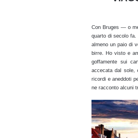
Con Bruges — o m
quarto di secolo fa
almeno un paio di vo
birre. Ho visto e a
goffamente sui cana
accecata dal sole,
ricordi e aneddoti p
ne racconto alcuni t