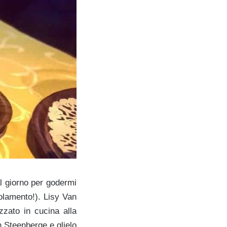
al giorno per godermi
golamento!). Lisy Van
zzato in cucina alla
n Steenberge e glielo