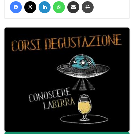
Facebook
X
LinkedIn
WhatsApp
Condividi via mail
Stampa