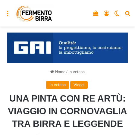
Menu
Vedi il carrello
Accedi
Cambia
C
Home
/
In vetrina
In vetrina
Viaggi
UNA PINTA CON RE ARTÙ:
VIAGGIO IN CORNOVAGLIA
TRA BIRRA E LEGGENDE