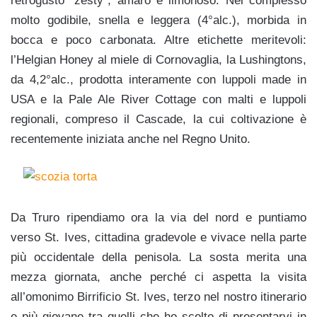
retrogusto “zesty”, amaro e limonoso. Nel complesso
molto godibile, snella e leggera (4°alc.), morbida in
bocca e poco carbonata. Altre etichette meritevoli:
l’Helgian Honey al miele di Cornovaglia, la Lushingtons,
da 4,2°alc., prodotta interamente con luppoli made in
USA e la Pale Ale River Cottage con malti e luppoli
regionali, compreso il Cascade, la cui coltivazione è
recentemente iniziata anche nel Regno Unito.
Da Truro ripendiamo ora la via del nord e puntiamo
verso St. Ives, cittadina gradevole e vivace nella parte
più occidentale della penisola. La sosta merita una
mezza giornata, anche perché ci aspetta la visita
all’omonimo Birrificio St. Ives, terzo nel nostro itinerario
e più giovane tra quelli che ho scelto di presentarvi in