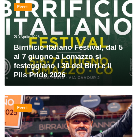
Italiano
Eventi
Festival,
dal
5
al
7
3 Aprile 2026
giugno
Birrificio Italiano Festival, dal 5
a
Lomazzo
al 7 giugno a Lomazzo si
si
festeggiano i 30 del Birri e il
festeggiano
Pils Pride 2026
i
30
del
Birri
Agostino
e
Arioli
il
Eventi
del
Pils
Birrificio
Pride
Italiano
2026
vince
il