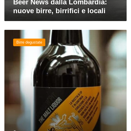
Beer News dalla Lombardia:
nuove birre, birrifici e locali
Sparrow
Pit
Birre degustate
del
Birrificio
Italiano