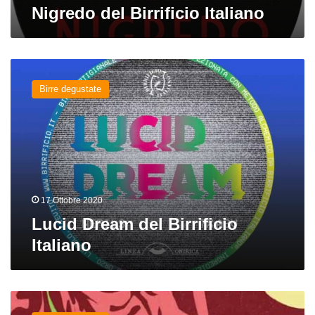
Nigredo del Birrificio Italiano
Lucid
Dream
Birre degustate
del
Birrificio
Italiano
17 Ottobre 2020
Lucid Dream del Birrificio
Italiano
Mooncherry
del