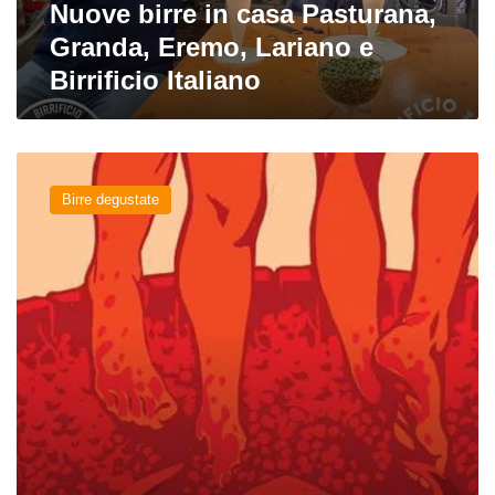
Birrificio
Nuove birre in casa Pasturana,
Italiano
Granda, Eremo, Lariano e
Birrificio Italiano
Klanbarrique
Marzarimen
Birre degustate
del
Birrificio
Italiano