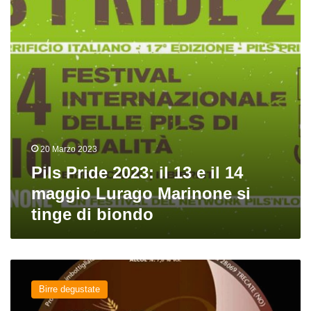
e
il
14
maggio
Lurago
Marinone
si
tinge
di
biondo
20 Marzo 2023
Pils Pride 2023: il 13 e il 14
maggio Lurago Marinone si
tinge di biondo
Due
mondi
Birre degustate
del
birrificio