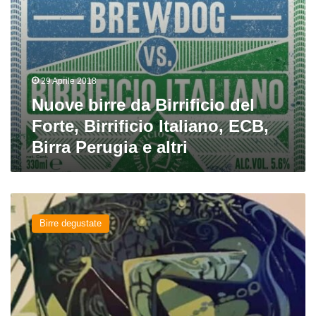
Perugia
e
altri
29 Aprile 2018
Nuove birre da Birrificio del
Forte, Birrificio Italiano, ECB,
Birra Perugia e altri
Klanbarrique
Wildekind
Birre degustate
del
Birrificio
Italiano