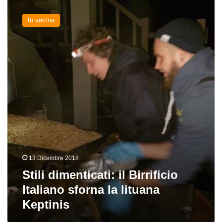
Stili
dimenticati:
In vetrina
il
Birrificio
Italiano
sforna
la
lituana
Keptinis
13 Dicembre 2018
Stili dimenticati: il Birrificio
Italiano sforna la lituana
Keptinis