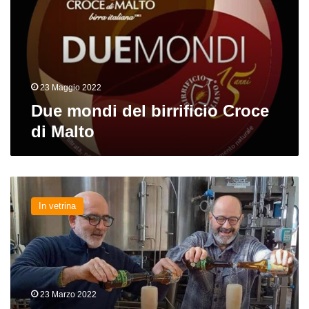
Croce
di
Malto
23 Maggio 2022
Due mondi del birrificio Croce
di Malto
Nuove
birre
In vetrina
in
casa
Pasturana,
Granda,
Eremo,
Lariano
23 Marzo 2022
e