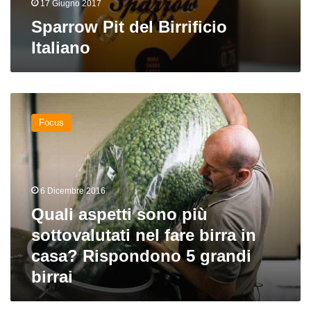
17 Giugno 2017
Sparrow Pit del Birrificio
Italiano
Quali
aspetti
Focus
sono
più
sottovalutati
nel
fare
6 Dicembre 2016
birra
Quali aspetti sono più
in
casa?
sottovalutati nel fare birra in
Rispondono
casa? Rispondono 5 grandi
5
birrai
grandi
birrai