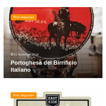
Portoghesa
del
Birre degustate
Birrificio
Italiano
21 Novembre 2018
Portoghesa del Birrificio
Italiano
Personal
Jesus
Birre degustate
dei
birrifici