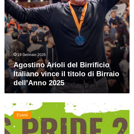
titolo
di
Birraio
dell’Anno
2025
19 Gennaio 2026
Agostino Arioli del Birrificio
Italiano vince il titolo di Birraio
dell’Anno 2025
Pils
Pride
Eventi
2023:
il
13