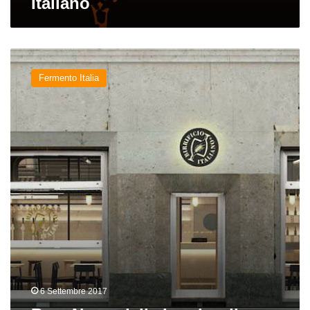
Italiano
Beer
News
Fermento Italia
dalla
Lombardia:
nuove
birre,
birrifici
e
locali
6 Settembre 2017