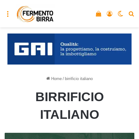
Menu
Vedi il carrello
Accedi
Cambia
C
Home
/
birrificio italiano
BIRRIFICIO
ITALIANO
Birrificio