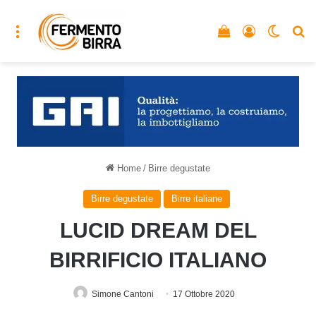
Menu
Vedi il carrello
Accedi
Cambia
C
Home
/
Birre degustate
Birre degustate
Birre italiane
LUCID DREAM DEL
BIRRIFICIO ITALIANO
Simone Cantoni
17 Ottobre 2020