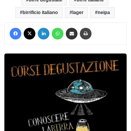
birrificio italiano
lager
neipa
Facebook
X
LinkedIn
WhatsApp
Condividi via mail
Stampa