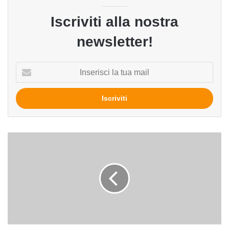
Iscriviti alla nostra
newsletter!
Inserisci
la
tua
mail
Che
profumo
ami?
Ad
ognuno
il
suo
bouquet!