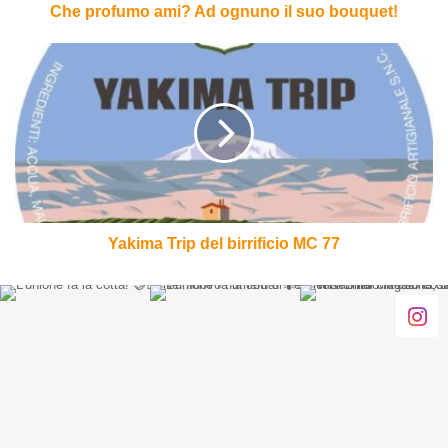
Che profumo ami? Ad ognuno il suo bouquet!
Yakima
Trip
del
birrificio
MC
77
Yakima Trip del birrificio MC 77