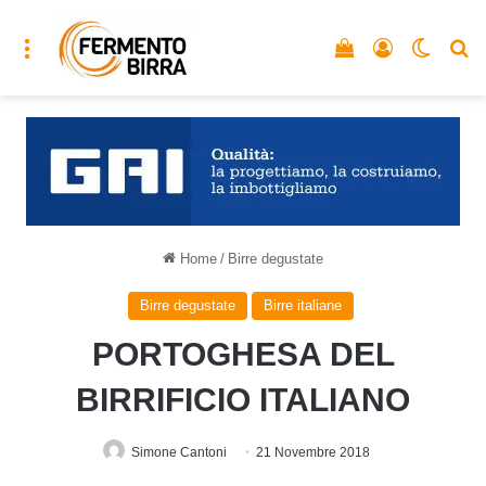
Menu
Vedi il carrello
Accedi
Cambia
C
Home
/
Birre degustate
Birre degustate
Birre italiane
PORTOGHESA DEL
BIRRIFICIO ITALIANO
Simone Cantoni
21 Novembre 2018