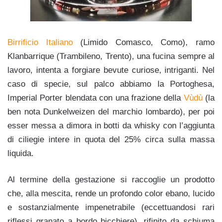
Birrificio Italiano
(Limido Comasco, Como), ramo
Klanbarrique
(Trambileno, Trento), una fucina sempre al
lavoro, intenta a forgiare bevute curiose, intriganti. Nel
caso di specie, sul palco abbiamo la Portoghesa,
Imperial Porter blendata con una frazione della
Vùdù
(la
ben nota Dunkelweizen del marchio lombardo), per poi
esser messa a dimora in botti da whisky con l’aggiunta
di ciliegie intere in quota del 25% circa sulla massa
liquida.
Al termine della gestazione si raccoglie un prodotto
che, alla mescita, rende un profondo color ebano, lucido
e sostanzialmente impenetrabile (eccettuandosi rari
riflessi granato a bordo bicchiere), rifinito da schiuma