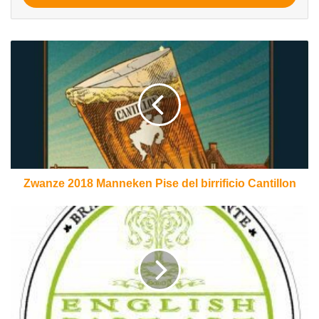
Zwanze
2018
Manneken
Pise
del
birrificio
Cantillon
Zwanze 2018 Manneken Pise del birrificio Cantillon
English
Pale
Ale
della
Brasseria
della
Fonte