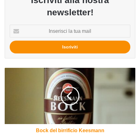
Iscriviti alla nostra
newsletter!
Inserisci
la
tua
mail
Bock
del
birrificio
Keesmann
Bock del birrificio Keesmann