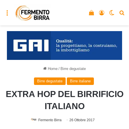
Menu
Vedi il carrello
Accedi
Cambia
C
Home
/
Birre degustate
Birre degustate
Birre italiane
EXTRA HOP DEL BIRRIFICIO
ITALIANO
Fermento Birra
26 Ottobre 2017