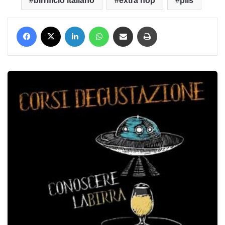
birrificio italiano
extra hop
pils
Facebook
X
LinkedIn
WhatsApp
Condividi via mail
Stampa