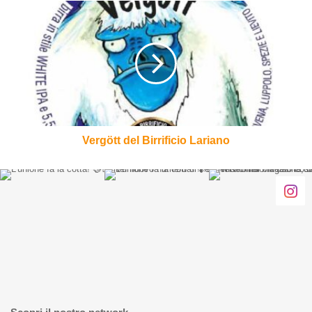
Vergött
del
Birrificio
Lariano
Vergött del Birrificio Lariano