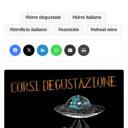
birre degustate
birre italiane
birrificio italiano
eastside
wheat wine
Facebook
X
LinkedIn
WhatsApp
Condividi via mail
Stampa