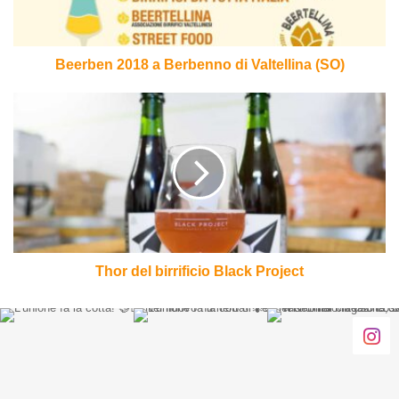
(SO)
Beerben 2018 a Berbenno di Valtellina (SO)
Thor
del
birrificio
Black
Project
Thor del birrificio Black Project