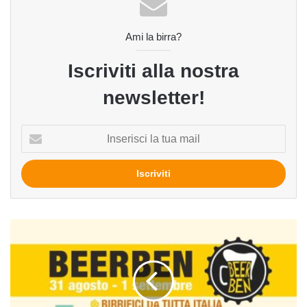
Ami la birra?
Iscriviti alla nostra
newsletter!
Inserisci
la
tua
mail
Beerben
2018
a
Berbenno
di
Valtellina