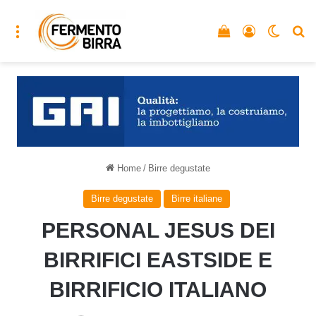
Menu
Vedi il carrello
Accedi
Cambia
C
Home
/
Birre degustate
Birre degustate
Birre italiane
PERSONAL JESUS DEI
BIRRIFICI EASTSIDE E
BIRRIFICIO ITALIANO