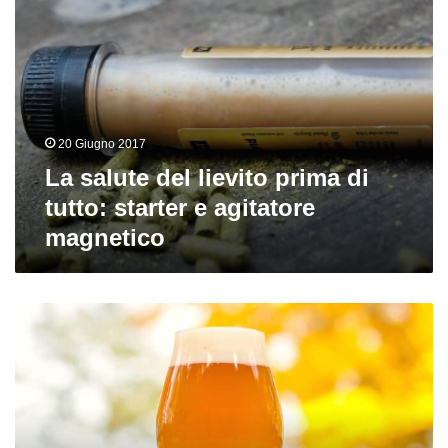
salute
del
lievito
prima
di
tutto:
starter
20 Giugno 2017
e
agitatore
La salute del lievito prima di
magnetico
tutto: starter e agitatore
magnetico
Juicy
IPA?
Me
la
faccio
a
casa!