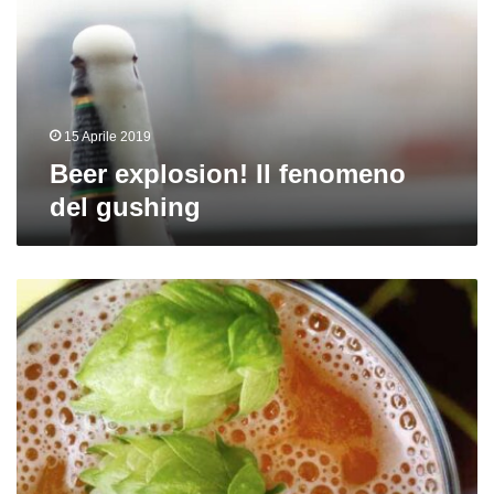
del
gushing
15 Aprile 2019
Beer explosion! Il fenomeno
del gushing
Il
fascino
del
dry
hopping
tra
eccessi
e
consapevolezza