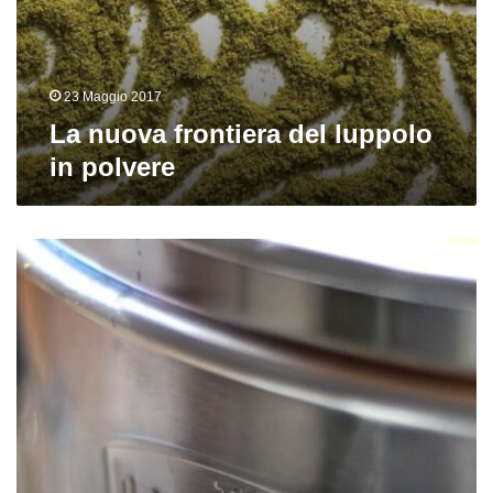
23 Maggio 2017
La nuova frontiera del luppolo
in polvere
Brew
in
a
Bag:
il
Grainfather
(test)