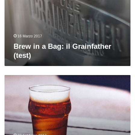
16 Marzo 2017
Brew in a Bag: il Grainfather
(test)
Come
produrre
una
buona
Bitter
in
casa