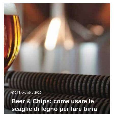
Beer
&
Chips:
come
usare
le
scaglie
di
legno
per
fare
birra
24 Novembre 2016
Beer & Chips: come usare le
scaglie di legno per fare birra