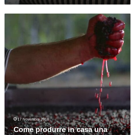
Come
produrre
in
casa
una
birra
con
mosto
d’uva
17 Novembre 2016
Come produrre in casa una