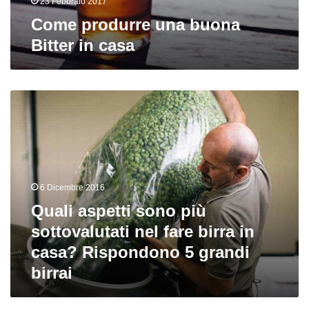
23 Febbraio 2017
Come produrre una buona
Bitter in casa
Quali
aspetti
sono
più
sottovalutati
nel
fare
6 Dicembre 2016
birra
Quali aspetti sono più
in
casa?
sottovalutati nel fare birra in
Rispondono
casa? Rispondono 5 grandi
5
birrai
grandi
birrai