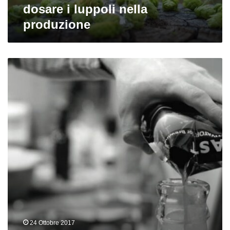
dosare i luppoli nella
produzione
4
lieviti
per
4
birre:
l’importanza
del
lievito
nella
produzione
casalinga
[test]
24 Ottobre 2017