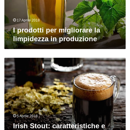
in
produzione
17 Aprile 2018
I prodotti per migliorare la
limpidezza in produzione
Irish
Stout:
caratteristiche
e
consigli
per
produrla
in
casa
5 Aprile 2018
Irish Stout: caratteristiche e