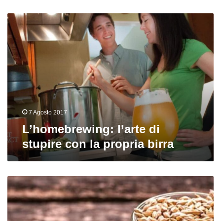
L’homebrewing:
l’arte
di
stupire
con
la
propria
birra
7 Agosto 2017
L’homebrewing: l’arte di
stupire con la propria birra
L’importanza
del
malto
nella