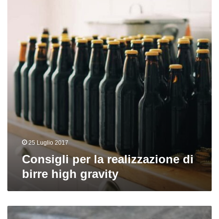
realizzazione
di
birre
high
gravity
25 Luglio 2017
Consigli per la realizzazione di
birre high gravity
La