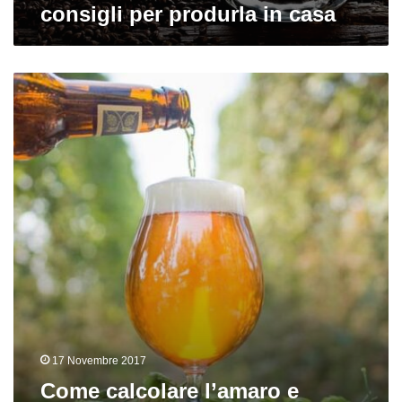
consigli per produrla in casa
Come
calcolare
l’amaro
e
dosare
i
luppoli
nella
produzione
17 Novembre 2017
Come calcolare l’amaro e