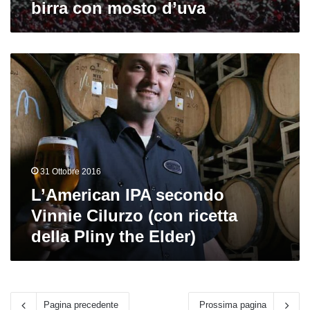
birra con mosto d’uva
L’American
IPA
secondo
Vinnie
Cilurzo
(con
ricetta
della
31 Ottobre 2016
Pliny
the
L’American IPA secondo
Elder)
Vinnie Cilurzo (con ricetta
della Pliny the Elder)
Pagina precedente
Prossima pagina