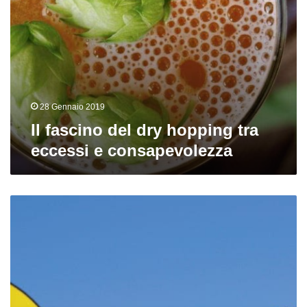
28 Gennaio 2019
Il fascino del dry hopping tra
eccessi e consapevolezza
Come
realizzare
una
birra
in
casa
recuperando
il