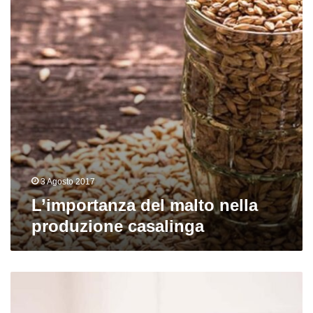
produzione
casalinga
3 Agosto 2017
L’importanza del malto nella
produzione casalinga
Consigli
per
la