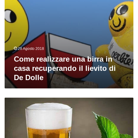
lievito
di
De
Dolle
28 Agosto 2018
Come realizzare una birra in
casa recuperando il lievito di
De Dolle
I
prodotti
per
migliorare
la
limpidezza