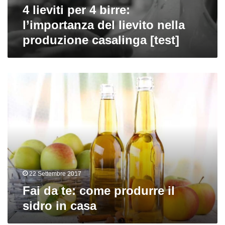
4 lieviti per 4 birre:
l’importanza del lievito nella
produzione casalinga [test]
Fai
da
te:
come
produrre
il
sidro
in
casa
22 Settembre 2017
Fai da te: come produrre il
sidro in casa