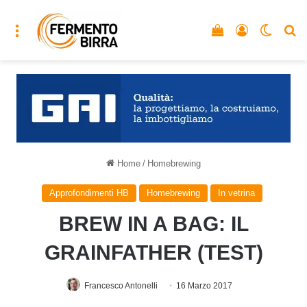
Menu
Vedi il carrello
Accedi
Cambia
C
Home
/
Homebrewing
Approfondimenti HB
Homebrewing
In vetrina
BREW IN A BAG: IL
GRAINFATHER (TEST)
Francesco Antonelli
16 Marzo 2017