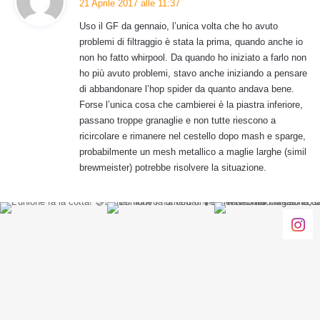
21 Aprile 2017 alle 11:37
d
Uso il GF da gennaio, l’unica volta che ho avuto
e
problemi di filtraggio è stata la prima, quando anche io
t
non ho fatto whirpool. Da quando ho iniziato a farlo non
t
ho più avuto problemi, stavo anche iniziando a pensare
o
di abbandonare l’hop spider da quanto andava bene.
:
Forse l’unica cosa che cambierei è la piastra inferiore,
passano troppe granaglie e non tutte riescono a
ricircolare e rimanere nel cestello dopo mash e sparge,
probabilmente un mesh metallico a maglie larghe (simil
brewmeister) potrebbe risolvere la situazione.