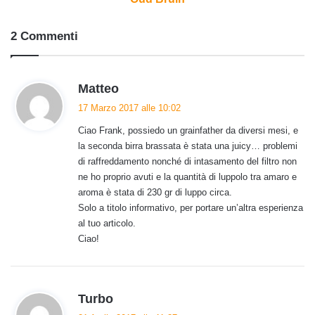
2 Commenti
h
Matteo
a
17 Marzo 2017 alle 10:02
d
Ciao Frank, possiedo un grainfather da diversi mesi, e
e
la seconda birra brassata è stata una juicy… problemi
t
di raffreddamento nonché di intasamento del filtro non
t
ne ho proprio avuti e la quantità di luppolo tra amaro e
o
aroma è stata di 230 gr di luppo circa.
:
Solo a titolo informativo, per portare un’altra esperienza
al tuo articolo.
Ciao!
h
Turbo
a