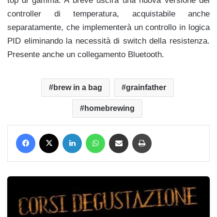
top di gamma. A breve uscirà una nuova versione del
controller di temperatura, acquistabile anche
separatamente, che implementerà un controllo in logica
PID eliminando la necessità di switch della resistenza.
Presente anche un collegamento Bluetooth.
brew in a bag
grainfather
homebrewing
Facebook
X
LinkedIn
WhatsApp
Condividi via mail
Stampa