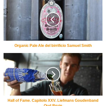
Organic
Pale
Ale
del
birrificio
Samuel
Smith
Organic Pale Ale del birrificio Samuel Smith
Hall
of
Fame.
Capitolo
XXV.
Liefmans
Goudenband
Oud
Bruin
Hall of Fame. Capitolo XXV. Liefmans Goudenband
Oud Bruin