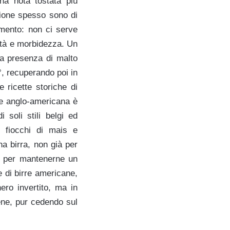
na nota tostata più
zione spesso sono di
mento: non ci serve
ità e morbidezza. Un
La presenza di malto
°, recuperando poi in
 ricette storiche di
one anglo-americana è
 soli stili belgi ed
 fiocchi di mais e
na birra, non già per
ma per mantenerne un
 di birre americane,
ero invertito, ma in
ene, pur cedendo sul