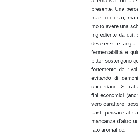
alternativa, un pi
presente. Una perce
mais o d’orzo, ma 
molto avere una sch
ingrediente da cui,
deve essere tangibil
fermentabilità e qu
bitter sostengono qu
fortemente da rival
evitando di demon
succedanei. Si tratt
fini economici (anc
vero carattere “ses
basti pensare al ca
mancanza d’altro ut
lato aromatico.