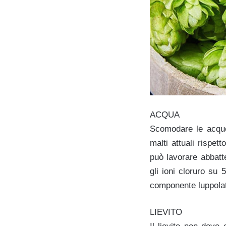
ACQUA
Scomodare le acque 
malti attuali rispe
può lavorare abbatte
gli ioni cloruro su
componente luppolat
LIEVITO