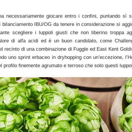
gna necessariamente giocare entro i confini, puntando sì 
 di bilanciamento IBU/OG da tenere in considerazione si aggi
te scegliere i luppoli giusti che non liberino troppa agg
alore di alfa acidi ed è un buon candidato, come Challe
el recinto di una combinazione di Fuggle ed East Kent Goldin
ando uno sprint erbaceo in dryhopping con un’eccezione, l’H
l profilo finemente agrumato e terroso che solo questi luppo