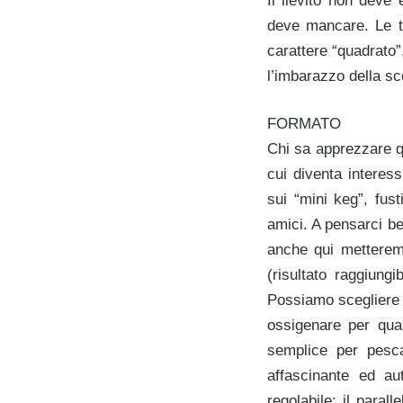
Il lievito non deve
deve mancare. Le t
carattere “quadrato”
l’imbarazzo della sc
FORMATO
Chi sa apprezzare q
cui diventa interes
sui “mini keg”, fus
amici. A pensarci be
anche qui metterem
(risultato raggiung
Possiamo scegliere 
ossigenare per qua
semplice per pesc
affascinante ed aut
regolabile: il paral