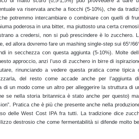
zzico di malto scuro (0,5-1,5%) può provvedere a dare u
ntuale va riservata anche a fiocchi (5-10%), che da tradi
che potremmo intercambiare o combinare con quelli di fru
iuma poderosa in una bitter, ma piuttosto una certa cremos
 strano a credersi, non si può prescindere è lo zucchero. 
e, ed allora dovremo fare un mashing single-step sui 65°/66
indi in secchezza con questa aggiunta (5-10%). Molte delle
esto approccio, anzi l’uso di zucchero in birre di ispirazi
utare, rinunciando a vedere questa pratica come tipica di
izzarla, del resto come accade anche per l’aggiunta di
a di un modo come un altro per alleggerire la struttura di u
he se nella storia britannica è stato anche per questo) 
sion”. Pratica che è più che presente anche nella produzione
so delle West Cost IPA fra tutti. La tradizione dice zucch
ilizzo destrosio che come fermentabilità si difende molto b