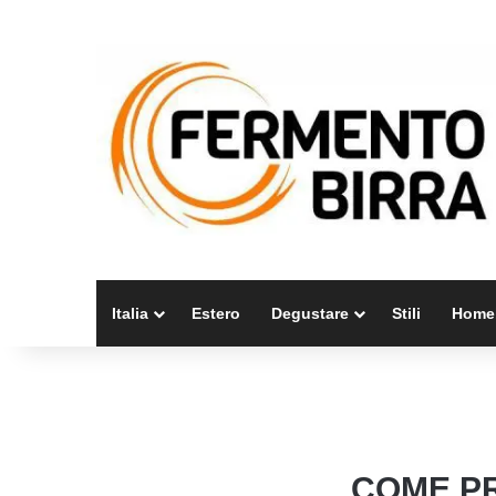
Italia
Estero
Degustare
Stili
Home
COME PR