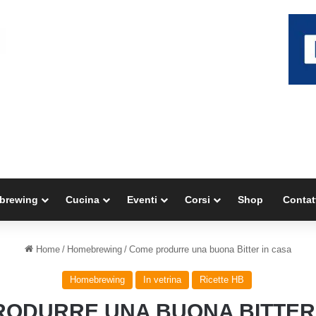
brewing
Cucina
Eventi
Corsi
Shop
Contat
Home
/
Homebrewing
/
Come produrre una buona Bitter in casa
Homebrewing
In vetrina
Ricette HB
ODURRE UNA BUONA BITTER