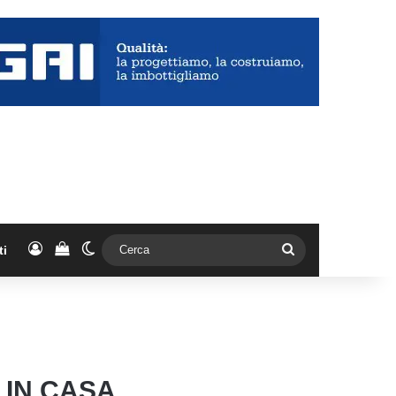
Accedi
Vedi il carrello
Cambia aspetto
Cerca
ti
 IN CASA