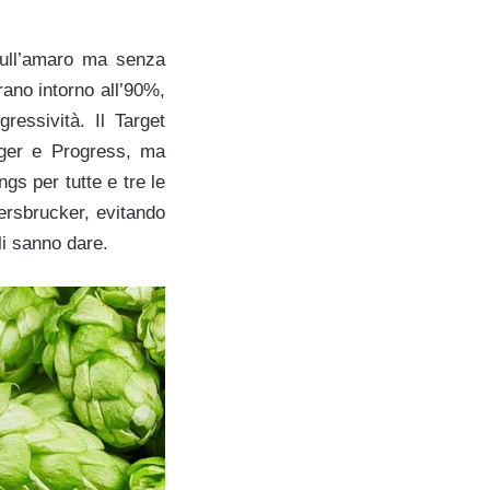
sull’amaro ma senza
rano intorno all’90%,
ressività. Il Target
nger e Progress, ma
gs per tutte e tre le
ersbrucker, evitando
li sanno dare.