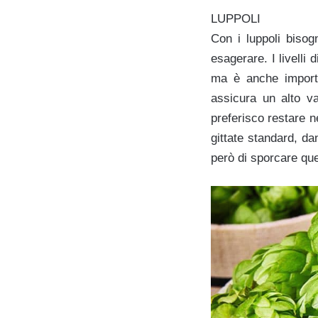
LUPPOLI
Con i luppoli biso
esagerare. I livelli
ma è anche importan
assicura un alto v
preferisco restare n
gittate standard, d
però di sporcare que