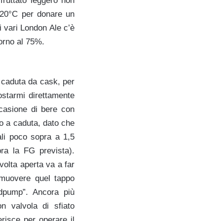
fruttato leggero non
-20°C per donare un
i vari London Ale c’è
torno al 75%.
 caduta da cask, per
ostarmi direttamente
ccasione di bere con
to a caduta, dato che
li poco sopra a 1,5
pra la FG prevista).
olta aperta va a far
imuovere quel tappo
dpump”. Ancora più
on valvola di sfiato
erisce per operare il