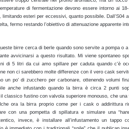
 essere troppo centrale nel profilo aromatico, ma un tocco 
emperature di fermentazione devono essere intorno ai 18
, limitando esteri per eccessivi, quanto possibile. Dall’S04 a
elta, fermo restando l’obiettivo di attenuazione apparente in
ueste birre cerca di berle quando sono servite a pompa o a
sante avvicinarsi a questo risultato. Mi viene spontaneo sp
tini di 5 litri da cui amo spillare per caduta quando c’è o
ne non ci sarebbero molte differenze con il vero cask servi
o un po’ di zucchero per carbonare, ottenendo volumi fina
ibile anche infustando quando la birra è circa 2 punti so
il classico fustino con valvola superiore monouso, che una v
lche ora la birra proprio come per i cask o addirittura r
are con una pompetta di spillatura e simulare una “han
entico, invece, è installare all’infustamento un tappo c
lelo è immediato con i tradizionali “spile” che il publican ins