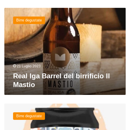
Real
Iga
Birre degustate
Barrel
del
birrificio
Il
Mastio
21 Luglio 2023
Real Iga Barrel del birrificio Il
Mastio
Gose
with
Birre degustate
the
flow