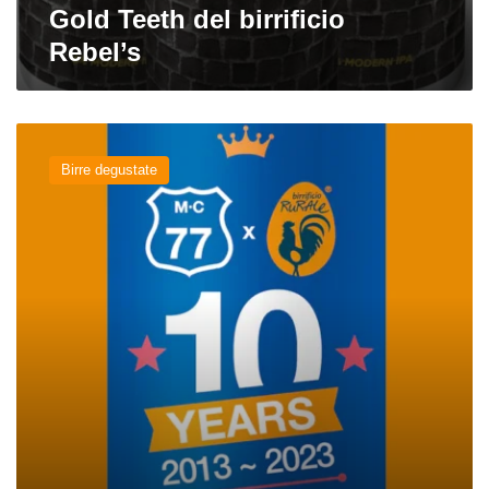
Gold Teeth del birrificio
Rebel’s
RU=MC^2
dei
Birre degustate
birrifici
MC77
e
Rurale