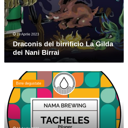
19 Aprile 2023
Draconis del birrificio La Gilda
dei Nani Birrai
Tacheles
del
Birre degustate
birrificio
Nama
Brewing