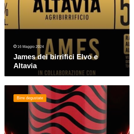
16 Maggio 2024
James dei birrifici Elvo e
Altavia
Blanche
del
Birre degustate
birrificio
Claterna