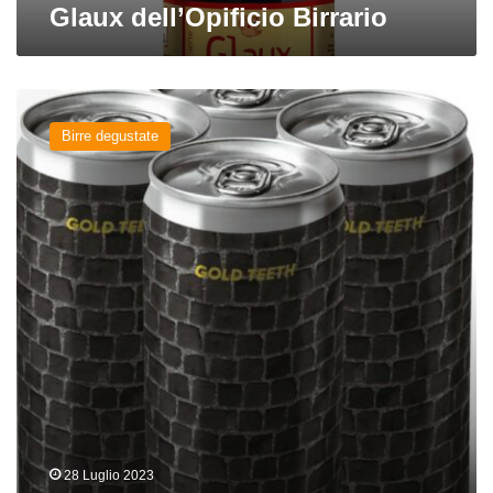
Glaux dell’Opificio Birrario
Gold
Teeth
Birre degustate
del
birrificio
Rebel’s
28 Luglio 2023