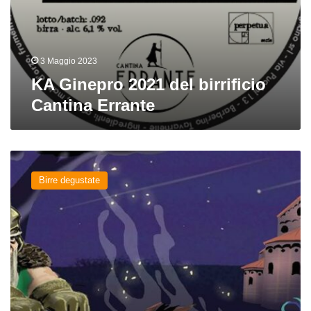
3 Maggio 2023
KA Ginepro 2021 del birrificio
Cantina Errante
Draconis
del
Birre degustate
birrificio
La
Gilda
dei
Nani
Birrai