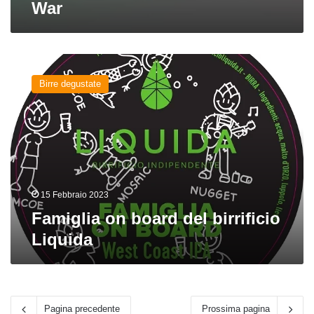
War
Famiglia
on
Birre degustate
board
del
birrificio
Liquida
15 Febbraio 2023
Famiglia on board del birrificio
Liquida
Pagina precedente
Prossima pagina