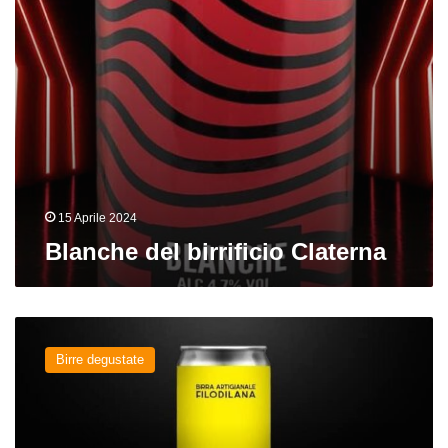
15 Aprile 2024
Blanche del birrificio Claterna
Gina
del
Birre degustate
birrificio
Filodilana