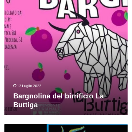
La
Buttiga
13 Luglio 2023
Bargnolina del birrificio La
Buttiga
Frigolandia