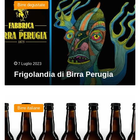
di
Birre degustate
Birra
Perugia
7 Luglio 2023
Frigolandia di Birra Perugia
Neva
del
Birre italiane
birrificio
Muttnik