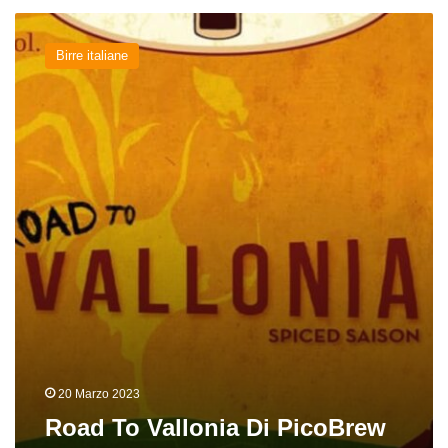
Road
To
Birre italiane
Vallonia
Di
PicoBrew
20 Marzo 2023
Road To Vallonia Di PicoBrew