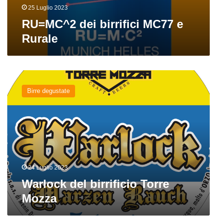
25 Luglio 2023
RU=MC^2 dei birrifici MC77 e
Rurale
Warlock
del
Birre degustate
birrificio
Torre
Mozza
24 Luglio 2023
Warlock del birrificio Torre
Mozza