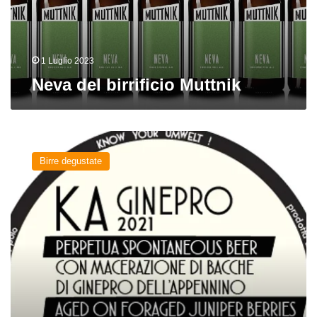
1 Luglio 2023
Neva del birrificio Muttnik
KA
Ginepro
Birre degustate
2021
del
birrificio
Cantina
Errante