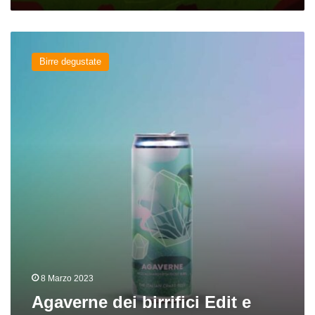
Agaverne
dei
Birre degustate
birrifici
Edit
e
War
8 Marzo 2023
Agaverne dei birrifici Edit e