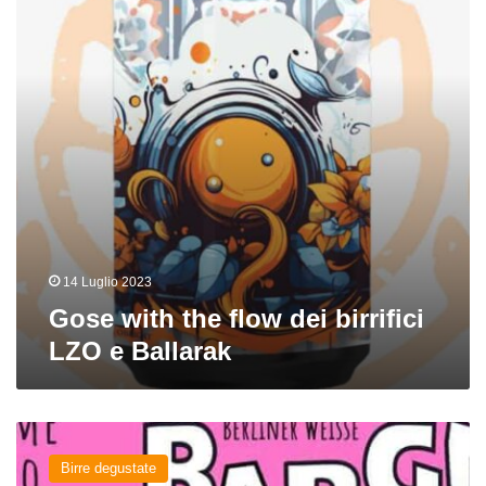
dei
birrifici
LZO
e
Ballarak
14 Luglio 2023
Gose with the flow dei birrifici
LZO e Ballarak
Bargnolina
del
Birre degustate
birrificio