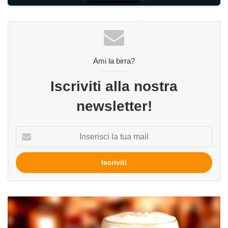
Ami la birra?
Iscriviti alla nostra
newsletter!
Inserisci
la
tua
mail
Birra
e
bicchieri: