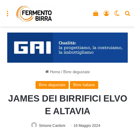
Menu
Vedi il carrello
Accedi
Cambia
C
Home
/
Birre degustate
Birre degustate
Birre italiane
JAMES DEI BIRRIFICI ELVO
E ALTAVIA
Simone Cantoni
16 Maggio 2024