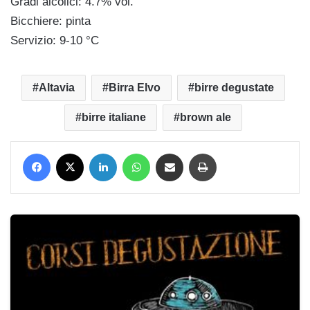
Gradi alcolici: 4.7% vol.
Bicchiere: pinta
Servizio: 9-10 °C
Altavia
Birra Elvo
birre degustate
birre italiane
brown ale
Facebook
X
LinkedIn
WhatsApp
Condividi via mail
Stampa