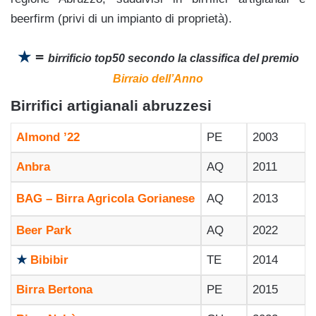
beerfirm (privi di un impianto di proprietà).
★
=
birrificio top50 secondo la classifica del premio
Birraio dell’Anno
Birrifici artigianali abruzzesi
Almond ’22
PE
2003
Anbra
AQ
2011
BAG – Birra Agricola Gorianese
AQ
2013
Beer Park
AQ
2022
★
Bibibir
TE
2014
Birra Bertona
PE
2015