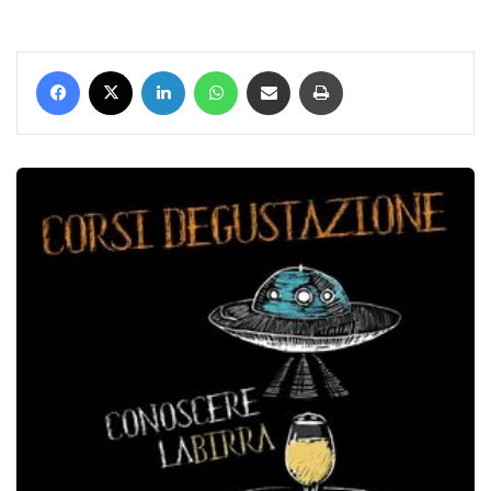
Facebook
X
LinkedIn
WhatsApp
Condividi via mail
Stampa