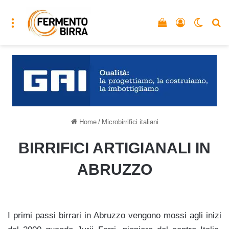
Menu
Vedi il carrello
Accedi
Cambia
C
Home
/
Microbirrifici italiani
BIRRIFICI ARTIGIANALI IN
ABRUZZO
I primi passi birrari in Abruzzo vengono mossi agli inizi