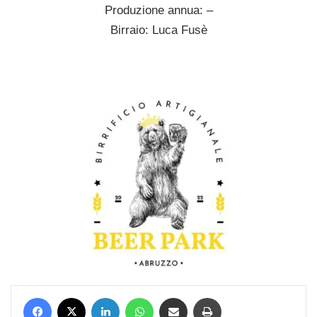
Produzione annua: –
Birraio: Luca Fusè
Facebook
X
LinkedIn
WhatsApp
Condividi via mail
Stampa