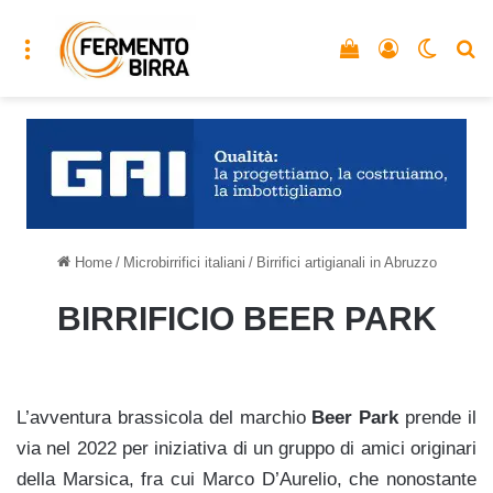
Menu
Vedi il carrello
Accedi
Cambia
C
Home
/
Microbirrifici italiani
/
Birrifici artigianali in Abruzzo
BIRRIFICIO BEER PARK
L’avventura brassicola del marchio
Beer Park
prende il
via nel 2022 per iniziativa di un gruppo di amici originari
della Marsica, fra cui Marco D’Aurelio, che nonostante