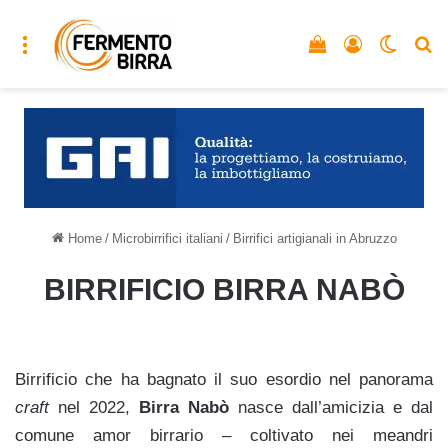
Menu
Vedi il carrello
Accedi
Cambia
C
Home
/
Microbirrifici italiani
/
Birrifici artigianali in Abruzzo
BIRRIFICIO BIRRA NABÒ
Birrificio che ha bagnato il suo esordio nel panorama
craft
nel 2022,
Birra Nabò
nasce dall’amicizia e dal
comune amor birrario – coltivato nei meandri