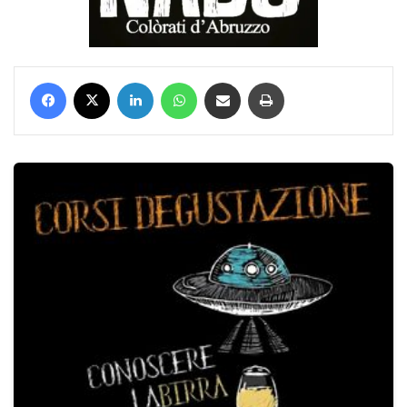
Facebook
X
LinkedIn
WhatsApp
Condividi via mail
Stampa