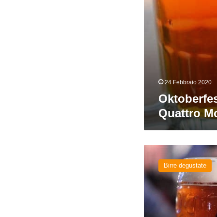
24 Febbraio 2020
Oktoberfest
Quattro Mo
Vídeňské
Červené
Birre degustate
del
birrificio
U
Tří
Růží