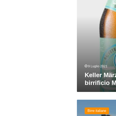
Bräu
9 Luglio 2021
Keller Mär
birrificio 
Natavòta
Lager
Birre italiane
del