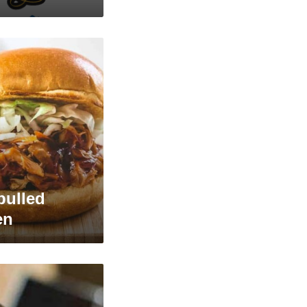
 pulled
en