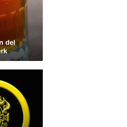
n del
erk