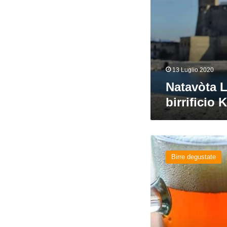
birrificio
Kbirr
13 Luglio 2020
Natavòta L
birrificio 
Oktoberfest
del
Birre degustate
birrificio
Quattro
Mori