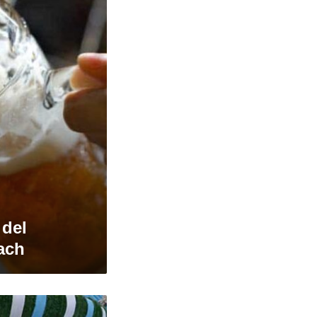
 del
lach