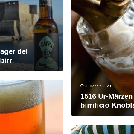
del
birrificio
Knoblach
ager del
Kbirr
26 Maggio 2020
1516 Ur-Märzen
birrificio Knob
Oktoberfest:
quando