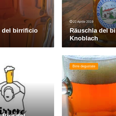
22 Aprile 2019
del birrificio
Räuschla del bir
Knoblach
Werkbier
Märzen
Birre degustate
del
birrificio
Bierwerk
 Bier del