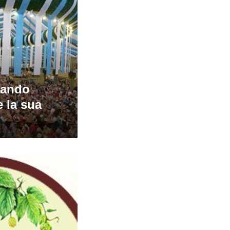
uando
e la sua