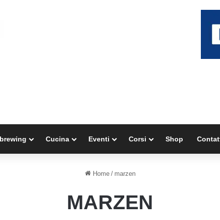
brewing
Cucina
Eventi
Corsi
Shop
Contat
Home
/
marzen
MARZEN