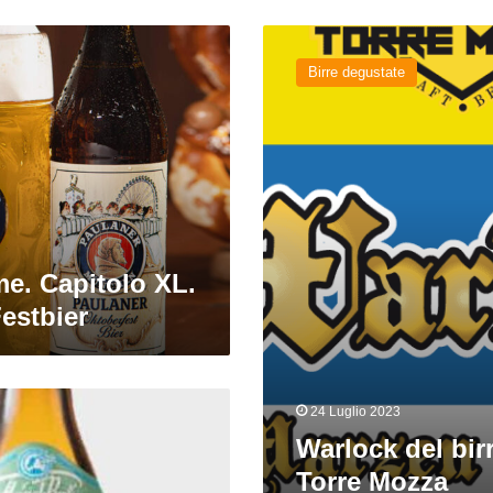
Warlock
del
Birre degustate
birrificio
Torre
Mozza
me. Capitolo XL.
estbier
24 Luglio 2023
Warlock del birr
Torre Mozza