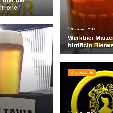
Birrone
30 Gennaio 2019
Werkbier Märze
birrificio Bierw
Märzen
del
Birre degustate
Birrificio
del
Doge
15 Novembre 2017