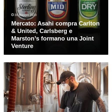
Joint
Venture
30 Maggio 2020
Mercato: Asahi compra Carlton
& United, Carlsberg e
Marston’s formano una Joint
Venture
Il
mercato
craft
americano
al
tempo
del
coronavirus