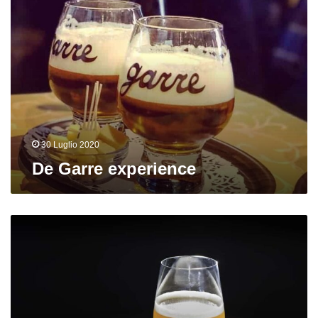
Garre
experience
30 Luglio 2020
De Garre experience
Che
fine
ha
fatto
l’amaro
nelle
IPA