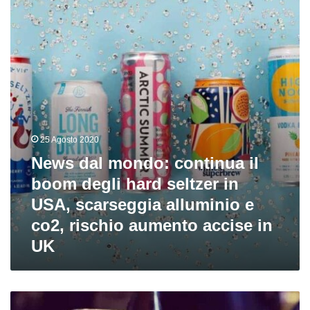
continua
il
boom
degli
hard
seltzer
in
USA,
scarseggia
alluminio
25 Agosto 2020
e
News dal mondo: continua il
co2,
boom degli hard seltzer in
rischio
aumento
USA, scarseggia alluminio e
accise
co2, rischio aumento accise in
in
UK
UK
De