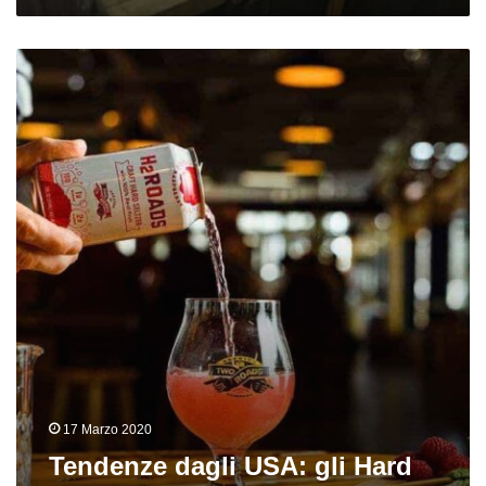
Tendenze
dagli
USA:
gli
Hard
Seltzer
17 Marzo 2020
Tendenze dagli USA: gli Hard