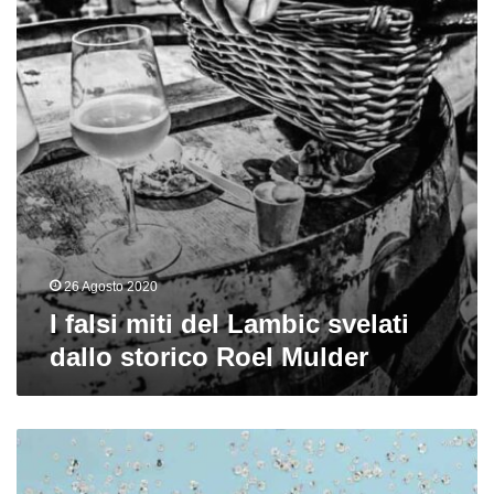
Lambic
svelati
dallo
storico
Roel
Mulder
26 Agosto 2020
I falsi miti del Lambic svelati
dallo storico Roel Mulder
News
dal
mondo: