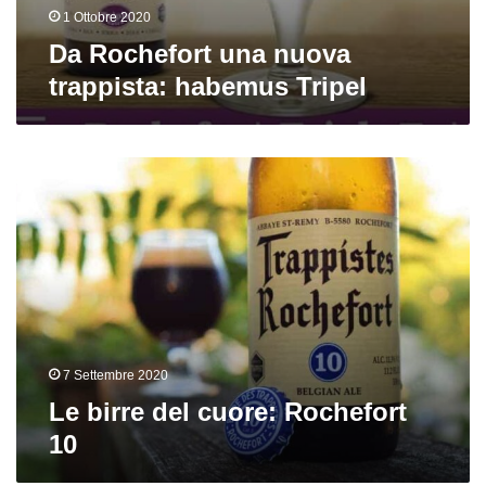
1 Ottobre 2020
Da Rochefort una nuova
trappista: habemus Tripel
Le
birre
del
cuore:
Rochefort
10
7 Settembre 2020
Le birre del cuore: Rochefort
10