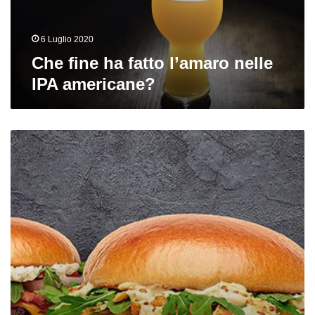
americane?
6 Luglio 2020
Che fine ha fatto l’amaro nelle
IPA americane?
News
dagli
USA:
mercato
e
coronavirus,
Mikkeller
per
Burger
King,
Black
is
beautiful