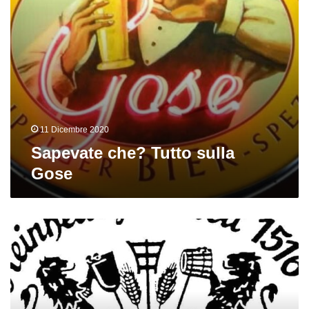
11 Dicembre 2020
Sapevate che? Tutto sulla
Gose
Come
l’Editto
di
purezza
ha
cambiato