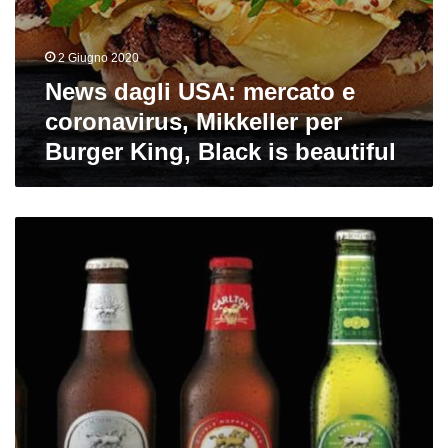
2 Giugno 2020
News dagli USA: mercato e
coronavirus, Mikkeller per
Burger King, Black is beautiful
Mercato:
Asahi
compra
Carlton
&
United,
Carlsberg
e
Marston’s
formano
una