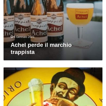
6 Gennaio 2021
Achel perde il marchio
trappista
Sapevate
che?
Tutto
sulla
Gose