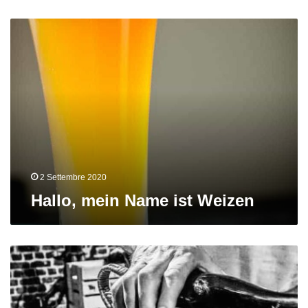
Hallo,
mein
Name
ist
Weizen
2 Settembre 2020
Hallo, mein Name ist Weizen
I
falsi
miti
del