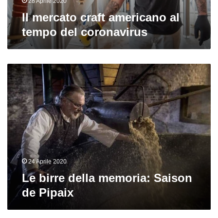
28 Aprile 2020
Il mercato craft americano al
tempo del coronavirus
Le
birre
della
memoria:
Saison
de
Pipaix
24 Aprile 2020
Le birre della memoria: Saison
de Pipaix