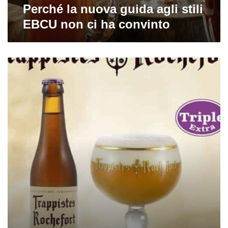
Perché la nuova guida agli stili
EBCU non ci ha convinto
Da
Rochefort
una
nuova
trappista:
habemus
Tripel