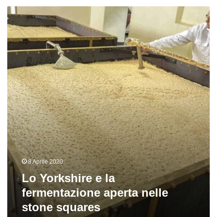
Lo
Yorkshire
e
la
fermentazione
aperta
nelle
stone
squares
8 Aprile 2020
Lo Yorkshire e la
fermentazione aperta nelle
stone squares