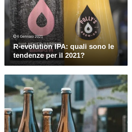
sono
le
tendenze
per
il
2021?
6 Gennaio 2021
R-evolution IPA: quali sono le
tendenze per il 2021?
Achel
perde
il
marchio
trappista