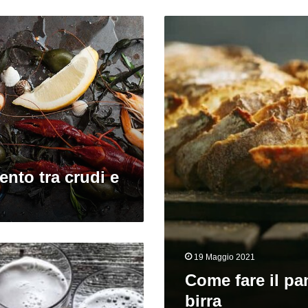
Come
fare
il
pane
con
la
birra
nto tra crudi e
19 Maggio 2021
Come fare il pa
birra