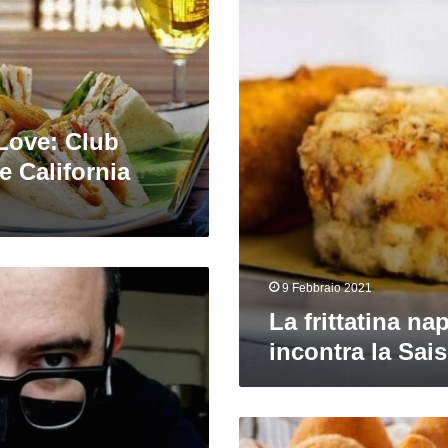
incontra
la
Saison
Love: Club
 California
9 Febbraio 2021
La frittatina na
incontra la Sai
Amore
è: