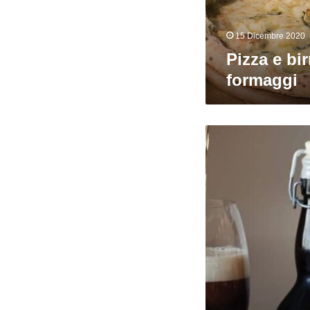
15 Dicembre 2020
Pizza e bir
formaggi
Birra
e
tartufo?
Si
può
fare!