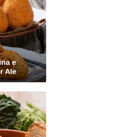
ina e
r Ale