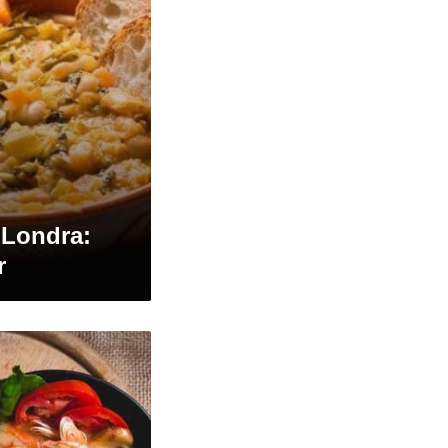
 Londra:
r