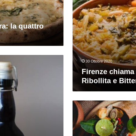
ra: la quattro
30 Ottobre 2020
Firenze chiama
Ribollita e Bitte
Emozioni
Thai:
Tom
Yum
Goong
e