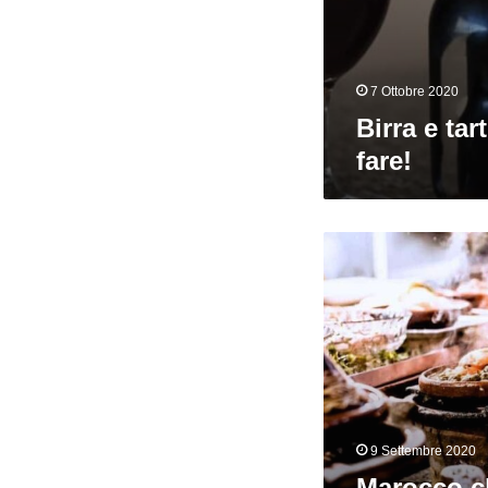
7 Ottobre 2020
Birra e ta
fare!
Marocco
chiama
Belgio:
Tajine
e
Blond
Ale
9 Settembre 2020
Marocco c