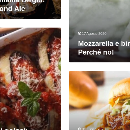
lond Ale
17 Agosto 2020
Mozzarella e bi
Perché no!
Sfiziosi
duetti:
pulled
chicken
e
Märzen
31 Luglio 2020