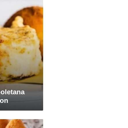
poletana
son