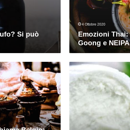
NEIPA
4 Ottobre 2020
rtufo? Si può
Emozioni Thai
Goong e NEIPA
Mozzarella
e
birra?
Perché
no!
hiama Belgio: