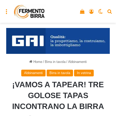
Menu
Vedi il carrello
Accedi
Cambia
C
Home
/
Birra in tavola
/
Abbinamenti
Abbinamenti
Birra in tavola
In vetrina
¡VAMOS A TAPEAR! TRE
GOLOSE TAPAS
INCONTRANO LA BIRRA