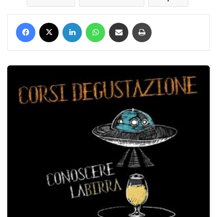
Facebook
X
LinkedIn
WhatsApp
Condividi via mail
Stampa