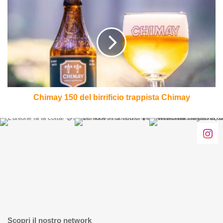
Chimay
150
del
birrificio
trappista
Chimay
Chimay 150 del birrificio trappista Chimay
Scopri il nostro network