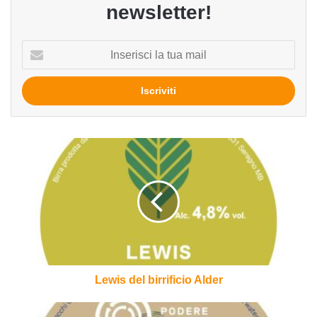
newsletter!
Inserisci
la
tua
mail
Lewis
del
birrificio
Alder
Lewis del birrificio Alder
Vècc