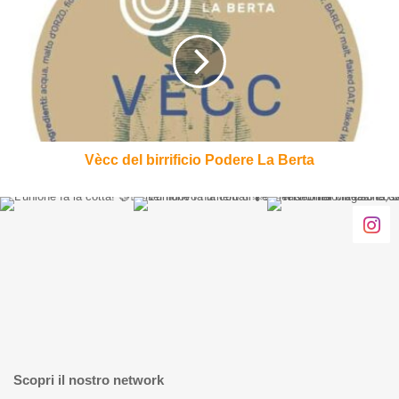
del
birrificio
Podere
La
Berta
Vècc del birrificio Podere La Berta
Scopri il nostro network