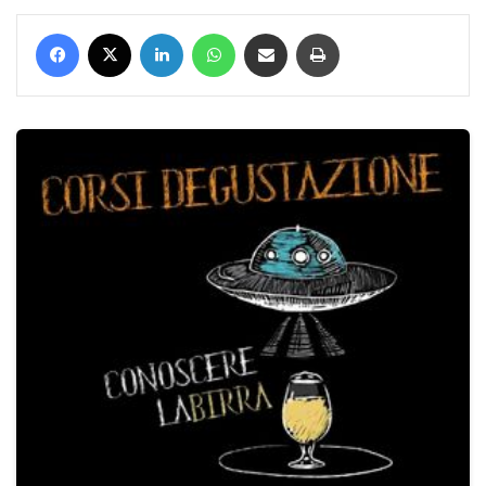
Facebook
X
LinkedIn
WhatsApp
Condividi via mail
Stampa