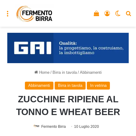
Menu
Vedi il carrello
Accedi
Cambia
C
Home
/
Birra in tavola
/
Abbinamenti
Abbinamenti
Birra in tavola
In vetrina
ZUCCHINE RIPIENE AL
TONNO E WHEAT BEER
Fermento Birra
10 Luglio 2020