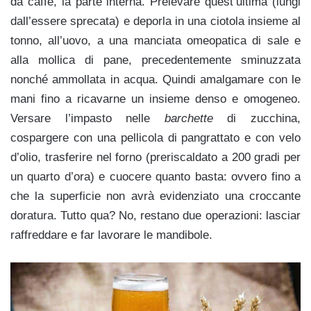
da caffè, la parte interna. Prelevare quest’ultima (lungi
dall’essere sprecata) e deporla in una ciotola insieme al
tonno, all’uovo, a una manciata omeopatica di sale e
alla mollica di pane, precedentemente sminuzzata
nonché ammollata in acqua. Quindi amalgamare con le
mani fino a ricavarne un insieme denso e omogeneo.
Versare l’impasto nelle
barchette
di zucchina,
cospargere con una pellicola di pangrattato e con velo
d’olio, trasferire nel forno (preriscaldato a 200 gradi per
un quarto d’ora) e cuocere quanto basta: ovvero fino a
che la superficie non avrà evidenziato una croccante
doratura. Tutto qua? No, restano due operazioni: lasciar
raffreddare e far lavorare le mandibole.