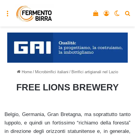
Menu
Vedi il carrello
Accedi
Cambia
C
Home
/
Microbirrifici italiani
/
Birrifici artigianali nel Lazio
FREE LIONS BREWERY
Belgio, Germania, Gran Bretagna, ma soprattutto tanto
luppolo, e quindi un fortissimo “richiamo della foresta”
in direzione degli orizzonti statunitense e, in generale,