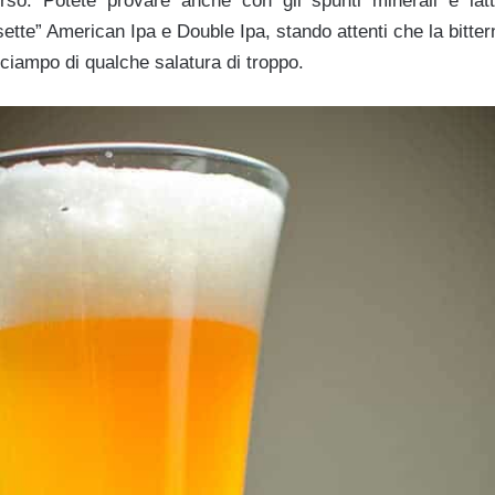
rso. Potete provare anche con gli spunti minerali e lat
osette” American Ipa e Double Ipa, stando attenti che la bitter
ciampo di qualche salatura di troppo.