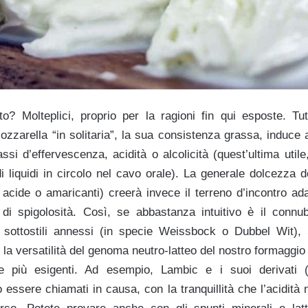
o? Molteplici, proprio per la ragioni fin qui esposte. Tu
ozzarella “in solitaria”, la sua consistenza grassa, induce 
assi d’effervescenza, acidità o alcolicità (quest’ultima utile
di liquidi in circolo nel cavo orale). La generale dolcezza 
acide o amaricanti) creerà invece il terreno d’incontro adat
di spigolosità. Così, se abbastanza intuitivo è il connu
sottostili annessi (in specie Weissbock o Dubbel Wit), S
 la versatilità del genoma neutro-latteo del nostro formaggio
ie più esigenti. Ad esempio, Lambic e i suoi derivati 
ssere chiamati in causa, con la tranquillità che l’acidità 