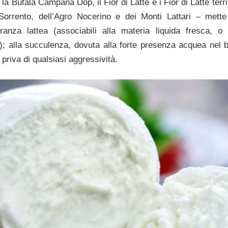
a Bufala Campana Dop, il Fior di Latte e i Fior di Latte territ
 Sorrento, dell’Agro Nocerino e dei Monti Lattari – mette
granza lattea (associabili alla materia liquida fresca, o
); alla succulenza, dovuta alla forte presenza acquea nel b
 priva di qualsiasi aggressività.