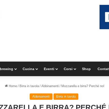
brewing
Cucina
Eventi
Corsi
Shop
Contat
Home
/
Birra in tavola
/
Abbinamenti
/
Mozzarella e birra? Perché no!
Abbinamenti
Birra in tavola
ZZARELLA E BIRRA? PERCHÉ 