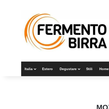
Italia
Estero
Degustare
Stili
Home
MO