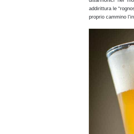
disarmonici nel mo
addirittura le “rogn
proprio cammino l’in