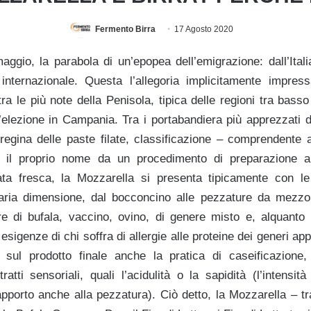
Fermento Birra
17 Agosto 2020
aggio, la parabola di un’epopea dell’emigrazione: dall’Itali
internazionale. Questa l’allegoria implicitamente impress
tra le più note della Penisola, tipica delle regioni tra bass
’elezione in Campania. Tra i portabandiera più apprezzati d
 regina delle paste filate, classificazione – comprendente 
 il proprio nome da un procedimento di preparazione al
ta fresca, la Mozzarella si presenta tipicamente con 
varia dimensione, dal bocconcino alle pezzature da mezzo c
re di bufala, vaccino, ovino, di genere misto e, alquant
esigenze di chi soffra di allergie alle proteine dei generi ap
e sul prodotto finale anche la pratica di caseificazion
tratti sensoriali, quali l’acidulità o la sapidità (l’intensit
pporto anche alla pezzatura). Ciò detto, la Mozzarella – tra