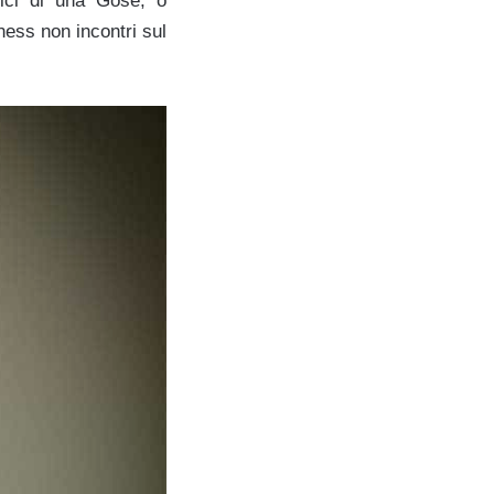
tici di una Gose; o
ness non incontri sul