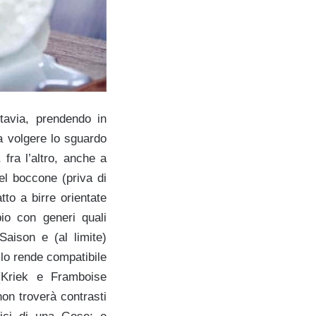
ttavia, prendendo in
a volgere lo sguardo
, fra l’altro, anche a
del boccone (priva di
to a birre orientate
bio con generi quali
aison e (al limite)
 lo rende compatibile
(Kriek e Framboise
non troverà contrasti