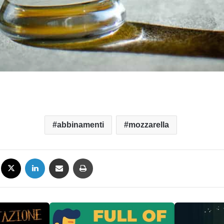
abbinamenti
mozzarella
Facebook
X
LinkedIn
Condividi via mail
Stampa