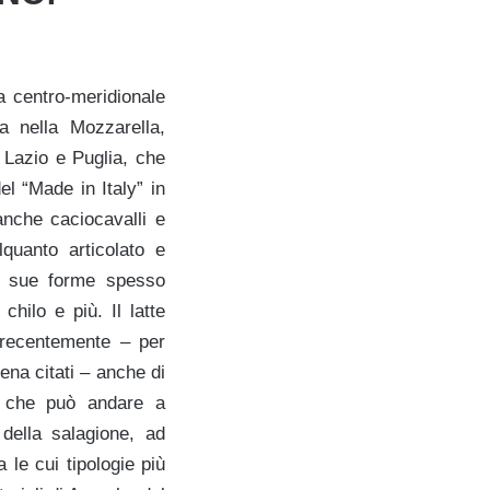
a centro-meridionale
a nella Mozzarella,
o Lazio e Puglia, che
el “Made in Italy” in
anche caciocavalli e
quanto articolato e
le sue forme spesso
hilo e più. Il latte
o recentemente – per
pena citati – anche di
e, che può andare a
à della salagione, ad
 le cui tipologie più