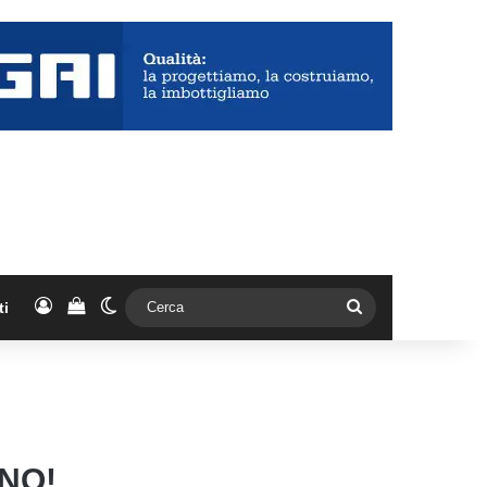
Accedi
Vedi il carrello
Cambia aspetto
Cerca
ti
NO!