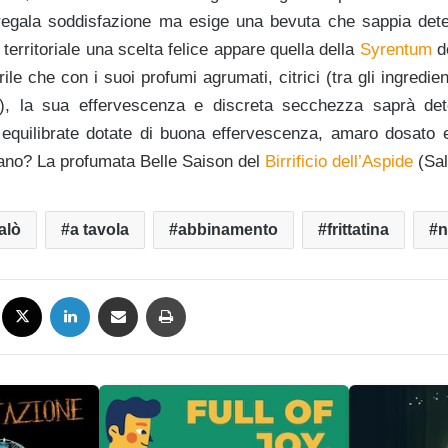
regala soddisfazione ma esige una bevuta che sappia deter
erritoriale una scelta felice appare quella della
Syrentum
de
le che con i suoi profumi agrumati, citrici (tra gli ingredient
), la sua effervescenza e discreta secchezza saprà de
i equilibrate dotate di buona effervescenza, amaro dosato 
ano? La profumata Belle Saison del
Birrificio dell’Aspide
(Sal
alò
a tavola
abbinamento
frittatina
n
Facebook
X
LinkedIn
Condividi via mail
Stampa