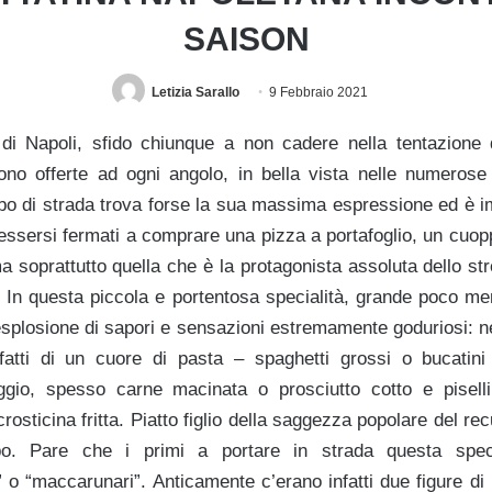
SAISON
Letizia Sarallo
9 Febbraio 2021
 di Napoli, sfido chiunque a non cadere nella tentazione 
no offerte ad ogni angolo, in bella vista nelle numerose fr
cibo di strada trova forse la sua massima espressione ed è i
essersi fermati a comprare una pizza a portafoglio, un cuopp
 soprattutto quella che è la protagonista assoluta dello str
ta. In questa piccola e portentosa specialità, grande poco m
splosione di sapori e sensazioni estremamente goduriosi: ne
 infatti di un cuore di pasta – spaghetti grossi o bucati
ggio, spesso carne macinata o prosciutto cotto e pisell
rosticina fritta. Piatto figlio della saggezza popolare del re
o. Pare che i primi a portare in strada questa specia
o “maccarunari”. Anticamente c’erano infatti due figure di 