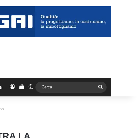
Accedi
Vedi il carrello
Cambia aspetto
Cerca
ti
son
TRA LA