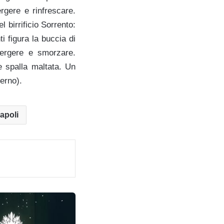
gere e rinfrescare.
l birrificio Sorrento:
i figura la buccia di
tergere e smorzare.
e spalla maltata. Un
erno).
apoli