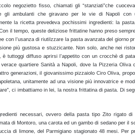
olo negozietto fisso, chiamati gli “stanziati”che cuocev
e gli ambulanti che giravano per le vie di Napoli con
mente la ricetta prevedeva pochissimi ingredienti: la pasta
Con il tempo, queste deliziose frittatine hanno preso sempr
ee con l’usanza di riutilzzare la pasta avanzata del giorno p
sione più gustosa e stuzzicante. Non solo, anche nei ristor
 è tuttoggi diffuso aprirsi l’appetito con un crocchè di patat
e verace quartiere Sanità a Napoli, dove la Pizzeria Oliva 
ttro generazioni, il giovanissimo pizzaiolo Ciro Oliva, propon
napoletana, unitamente ad una visione più innovatrice e mo
ziare”, ci imbattiamo in lei, la nostra frittatina di pasta. Di seg
redienti necessari, ovvero della pasta tipo Zito rigato d
mata di Montoro, una carota ed un gambo di sedano per il sof
buccia di limone, del Parmigiano stagionato 48 mesi. Per 