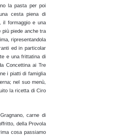
ano la pasta per poi
 una cesta piena di
, il formaggio e una
e più piede anche tra
rima, ripresentandola
anti ed in particolar
e e una frittatina di
da Concettina ai Tre
e i piatti di famiglia
derna; nel suo menù,
uito la ricetta di Ciro
i Gragnano, carne di
fritto, della Provola
prima cosa passiamo