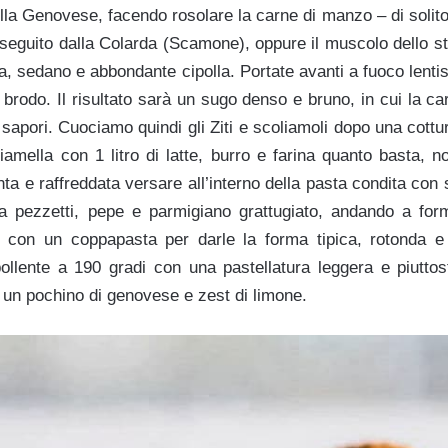
lla Genovese, facendo rosolare la carne di manzo – di solito
), seguito dalla Colarda (Scamone), oppure il muscolo dello
rota, sedano e abbondante cipolla. Portate avanti a fuoco lenti
brodo. Il risultato sarà un sugo denso e bruno, in cui la car
oi sapori. Cuociamo quindi gli Ziti e scoliamoli dopo una cottu
amella con 1 litro di latte, burro e farina quanto basta, 
ta e raffreddata versare all’interno della pasta condita con
 a pezzetti, pepe e parmigiano grattugiato, andando a for
osi con un coppapasta per darle la forma tipica, rotonda e
ollente a 190 gradi con una pastellatura leggera e piuttos
 un pochino di genovese e zest di limone.