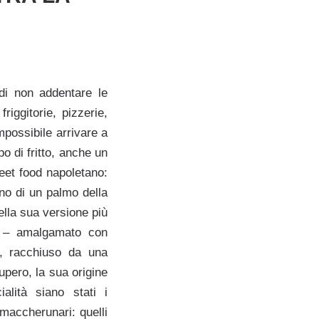
di non addentare le
iggitorie, pizzerie,
mpossibile arrivare a
o di fritto, anche un
eet food napoletano:
eno di un palmo della
lla sua versione più
ni – amalgamato con
i, racchiuso da una
cupero, la sua origine
lità siano stati i
maccherunari: quelli