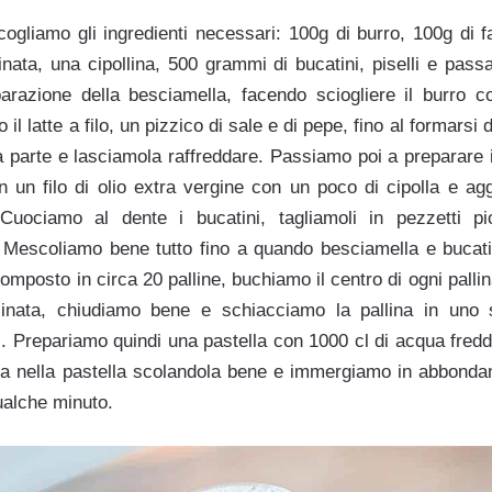
gliamo gli ingredienti necessari: 100g di burro, 100g di fari
nata, una cipollina, 500 grammi di bucatini, piselli e pass
arazione della besciamella, facendo sciogliere il burro c
l latte a filo, un pizzico di sale e di pepe, fino al formarsi 
 parte e lasciamola raffreddare. Passiamo poi a preparare i
n un filo di olio extra vergine con un poco di cipolla e 
 Cuociamo al dente i bucatini, tagliamoli in pezzetti p
 Mescoliamo bene tutto fino a quando besciamella e bucati
 composto in circa 20 palline, buchiamo il centro di ogni pall
inata, chiudiamo bene e schiacciamo la pallina in uno 
. Prepariamo quindi una pastella con 1000 cl di acqua fredda
ina nella pastella scolandola bene e immergiamo in abbondant
ualche minuto.