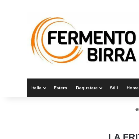
Italia
Estero
Degustare
Stili
Home
LA FR