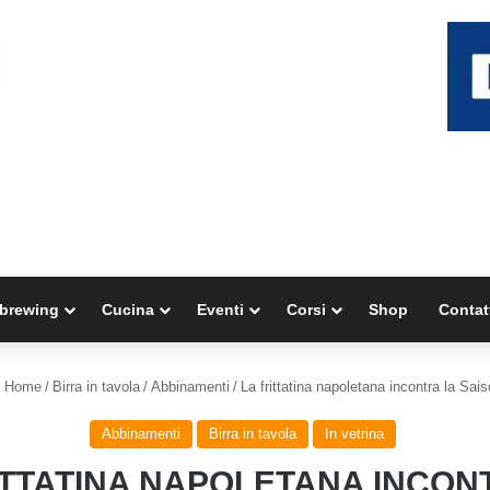
brewing
Cucina
Eventi
Corsi
Shop
Contat
Home
/
Birra in tavola
/
Abbinamenti
/
La frittatina napoletana incontra la Sai
Abbinamenti
Birra in tavola
In vetrina
ITTATINA NAPOLETANA INCON