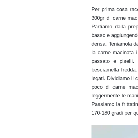
Per prima cosa racco
300gr di carne maci
Partiamo dalla prep
basso e aggiungendo i
densa. Teniamola da
la carne macinata i
passato e piselli.
besciamella fredda.
legati. Dividiamo il
poco di carne mac
leggermente le mani
Passiamo la frittat
170-180 gradi per q