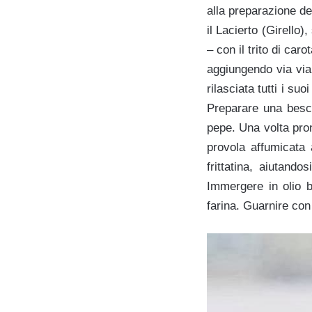
alla preparazione de
il Lacierto (Girello
– con il trito di ca
aggiungendo via via 
rilasciata tutti i su
Preparare una besci
pepe. Una volta pron
provola affumicata
frittatina, aiutand
Immergere in olio b
farina. Guarnire con