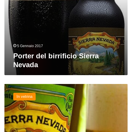
5 Gennaio 2017
Porter del birrificio Sierra
Nevada
Hall
of
In vetrina
Fame.
Capitolo
XXI.
Sierra
Nevada
Pale