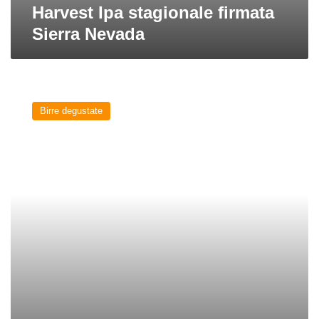
Harvest Ipa stagionale firmata
Sierra Nevada
Ruthless
Rye
Birre degustate
Ipa
di
Sierra
Nevada