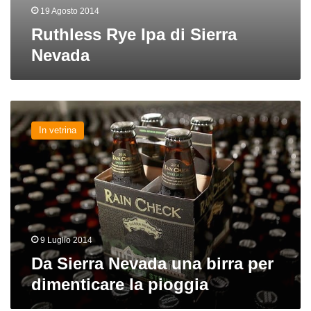
19 Agosto 2014
Ruthless Rye Ipa di Sierra
Nevada
Da
Sierra
In vetrina
Nevada
una
birra
per
dimenticare
la
pioggia
9 Luglio 2014
Da Sierra Nevada una birra per
dimenticare la pioggia