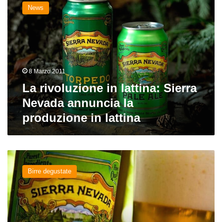
rivoluzione
News
in
lattina:
Sierra
Nevada
annuncia
la
8 Marzo 2011
produzione
in
La rivoluzione in lattina: Sierra
lattina
Nevada annuncia la
produzione in lattina
Pale
Ale
Birre degustate
del
birrificio
Sierra
Nevada