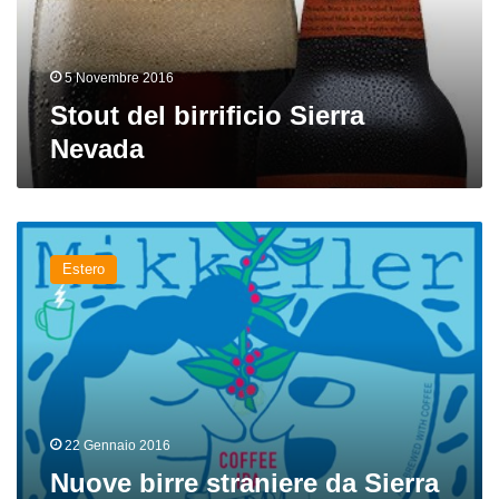
5 Novembre 2016
Stout del birrificio Sierra
Nevada
Nuove
birre
Estero
straniere
da
Sierra
Nevada,
Stone
e
altri
22 Gennaio 2016
Nuove birre straniere da Sierra