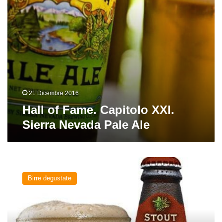
Ale
21 Dicembre 2016
Hall of Fame. Capitolo XXI.
Sierra Nevada Pale Ale
Stout
del
Birre degustate
birrificio
Sierra
Nevada