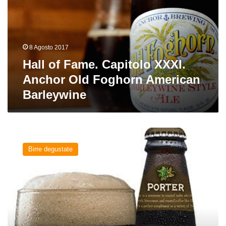
XXXI.
Anchor
Old
Foghorn
8 Agosto 2017
American
Barleywine
Hall of Fame. Capitolo XXXI.
Anchor Old Foghorn American
Barleywine
Porter
del
Birre degustate
birrificio
Sierra
Nevada