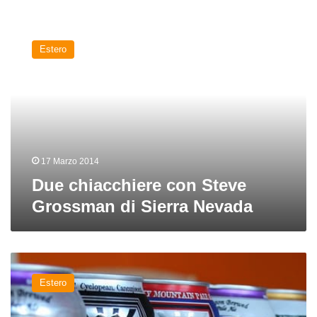
Due
chiacchiere
Estero
con
Steve
Grossman
di
Sierra
Nevada
17 Marzo 2014
Due chiacchiere con Steve
Grossman di Sierra Nevada
Negli
USA
Estero
sempre
più