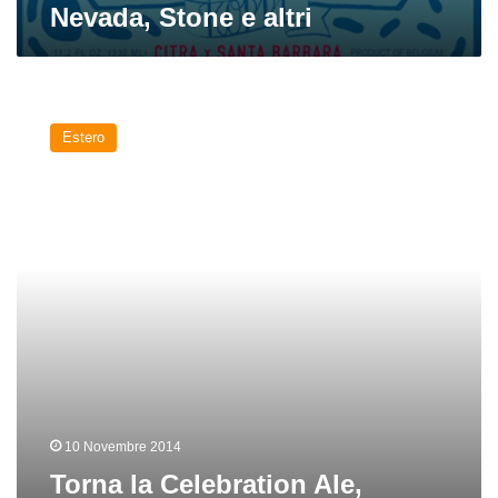
Nevada, Stone e altri
Torna
la
Estero
Celebration
Ale,
Harvest
Ipa
stagionale
firmata
Sierra
Nevada
10 Novembre 2014
Torna la Celebration Ale,