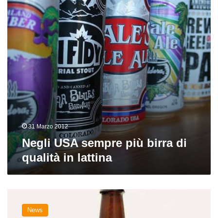
birra
di
qualità
in
lattina
31 Marzo 2012
Negli USA sempre più birra di
qualità in lattina
Una
trappista
News
dall’anima